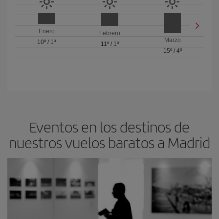
Enero
Febrero
Marzo
10º
/
1º
11º
/
1º
15º
/
4º
Eventos en los destinos de
nuestros vuelos baratos a Madrid