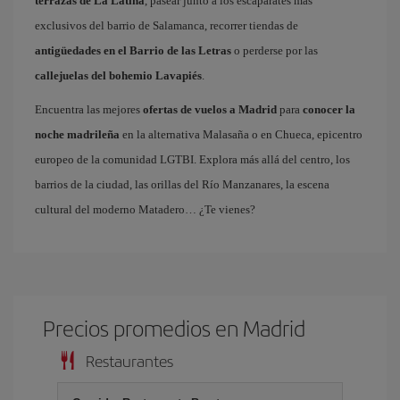
terrazas de La Latina
, pasear junto a los escaparates más
exclusivos del barrio de Salamanca, recorrer tiendas de
antigüedades en el Barrio de las Letras
o perderse por las
callejuelas del bohemio Lavapiés
.
Encuentra las mejores
ofertas de vuelos a Madrid
para
conocer la
noche madrileña
en la alternativa Malasaña o en Chueca, epicentro
europeo de la comunidad LGTBI. Explora más allá del centro, los
barrios de la ciudad, las orillas del Río Manzanares, la escena
cultural del moderno Matadero… ¿Te vienes?
Precios promedios en Madrid
Restaurantes