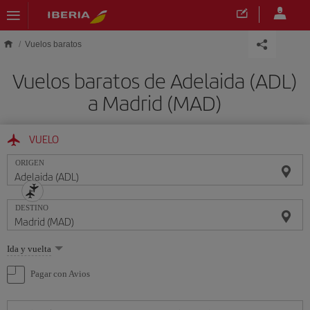
Saltar al contenido principal
Vuelos baratos
Vuelos baratos de Adelaida (ADL)
a Madrid (MAD)
VUELO
ORIGEN
DESTINO
Seleccione
Ida y vuelta
una
opción
Pagar con Avios