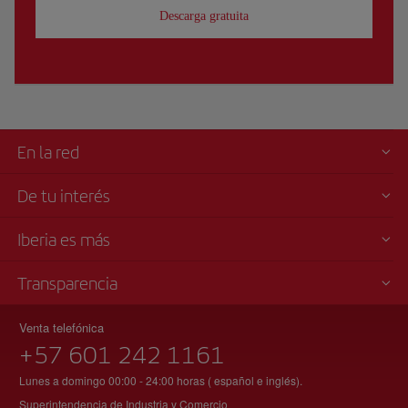
Descarga gratuita
En la red
De tu interés
Iberia es más
Transparencia
Venta telefónica
+57 601 242 1161
Lunes a domingo 00:00 - 24:00 horas ( español e inglés).
Superintendencia de Industria y Comercio