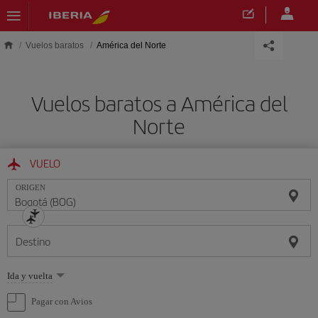
Saltar al contenido principal
Vuelos baratos
América del Norte
Vuelos baratos a América del
Norte
VUELO
ORIGEN
Destino
Seleccione
Ida y vuelta
una
opción
Pagar con Avios