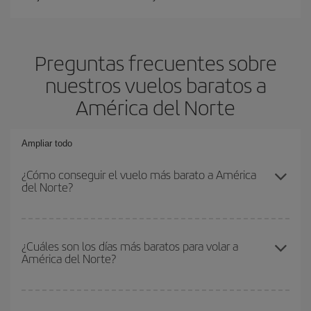
Preguntas frecuentes sobre
nuestros vuelos baratos a
América del Norte
Ampliar todo
¿Cómo conseguir el vuelo más barato a América
del Norte?
Podrás ahorrar en tu billete de avión y conseguir el vuelo más
barato si evitas temporadas altas, compras con antelación y
¿Cuáles son los días más baratos para volar a
América del Norte?
puedes ser flexible con las fechas y horarios de ida y vuelta.
Además, si no tienes decidido un destino concreto para tu viaje,
mira nuestras ofertas y déjate inspirar: seguro que encuentras el
Para saber qué días te saldrá más económico volar, solo tienes
vuelo más barato.