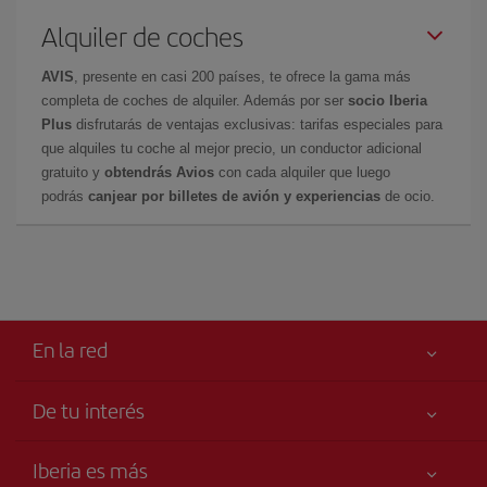
Alquiler de coches
AVIS
, presente en casi 200 países, te ofrece la gama más
completa de coches de alquiler. Además por ser
socio Iberia
Plus
disfrutarás de ventajas exclusivas: tarifas especiales para
que alquiles tu coche al mejor precio, un conductor adicional
gratuito y
obtendrás Avios
con cada alquiler que luego
podrás
canjear por billetes de avión y experiencias
de ocio.
En la red
De tu interés
Tu seguridad es lo primero
Iberia es más
Accesibilidad