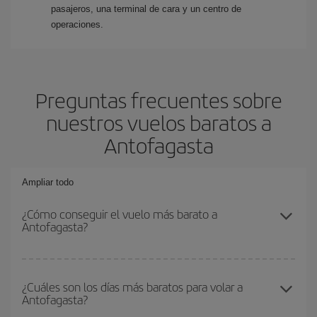
pasajeros, una terminal de cara y un centro de
operaciones.
Preguntas frecuentes sobre
nuestros vuelos baratos a
Antofagasta
Ampliar todo
¿Cómo conseguir el vuelo más barato a
Antofagasta?
Podrás ahorrar en tu billete de avión y conseguir el vuelo más
barato si evitas temporadas altas, compras con antelación y
¿Cuáles son los días más baratos para volar a
Antofagasta?
puedes ser flexible con las fechas y horarios de ida y vuelta.
Además, si no tienes decidido un destino concreto para tu viaje,