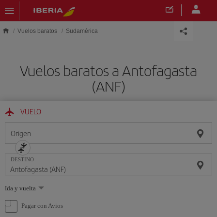
Saltar al contenido principal
Vuelos baratos
Sudamérica
Vuelos baratos a Antofagasta
(ANF)
VUELO
Origen
DESTINO
Seleccione
Ida y vuelta
una
opción
Pagar con Avios