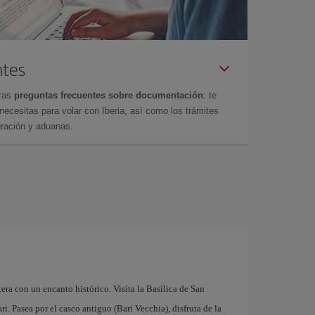
ntes
tras
preguntas frecuentes sobre documentación
: te
cesitas para volar con Iberia, así como los trámites
gración y aduanas.
tera con un encanto histórico. Visita la Basílica de San
. Pasea por el casco antiguo (Bari Vecchia), disfruta de la