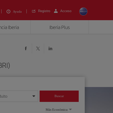
Registro
Acceso
Ayuda
cia Iberia
Iberia Plus
BRI)
dulto
Buscar
o día/mes/año
Más Económica