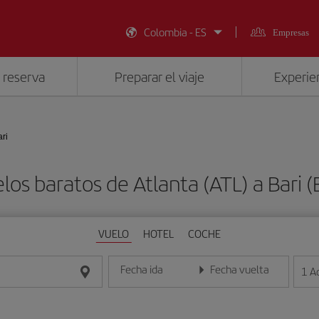
Colombia - ES
Empresas
 reserva
Preparar el viaje
Experien
ari
los baratos de Atlanta (ATL) a Bari (
VUELO
HOTEL
COCHE
Fecha ida
Fecha vuelta
1
A
Introduce la fecha en formato día/mes/año
Introduce la fecha en format