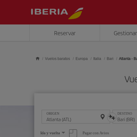
Saltar al contenido principal
Reservar
Gestionar
Vuelos baratos
Europa
Italia
Bari
Atlanta - B
Vue
ORIGEN
DESTINO
Seleccione
Pagar con Avios
Ida y vuelta