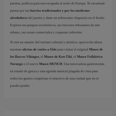
puertas, perfecta para una escapada al norte de Europa. Te encantará
pasear por sus
barrios tradicionales y por los modernos
alrededores
del puerto y darte un refrescante chapuzón en el fiordo.
Explora sus parques escultóricos, sus rincones rebosantes de arte
urbano, sus zonas comerciales y coquetas cafeterías.
Si eres un amante del turismo cultural y artístico, aprovecha ahora
nuestras
ofertas de vuelos a Oslo
para visitar el original
Museo de
los Barcos Vikingos
, el
Museo de Kon-Tiki
, el
Museo Folklórico
Noruego
o el nuevo
Museo MUNCH
. Una innovadora gastronomía
en estado de gracia y una agenda musical plagada de citas para
todos los gustos completan el atractivo de una ciudad que no te
puedes perder.