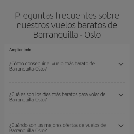
Preguntas frecuentes sobre
nuestros vuelos baratos de
Barranquilla - Oslo
Ampliar todo
¿Cómo conseguir el vuelo más barato de
Barranquilla-Oslo?
Podrás ahorrar en tu billete de avión de Barranquilla-Oslo-dest y
conseguir el vuelo más barato si evitas temporadas altas,
¿Cuáles son los días más baratos para volar de
Barranquilla-Oslo?
compras con antelación y puedes ser flexible con las fechas y
horarios de ida y vuelta.
Para saber qué días te saldrá más económico volar, solo tienes
que empezar una consulta en nuestro
buscador de vuelos
¿Cuándo son las mejores ofertas de vuelos de
Barranquilla-Oslo?
baratos
. Dinos desde dónde vuelas, a dónde quieres ir y en qué