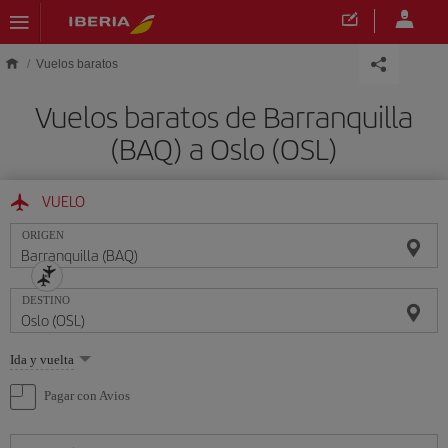
Saltar al contenido principal
Vuelos baratos
Vuelos baratos de Barranquilla
(BAQ) a Oslo (OSL)
VUELO
ORIGEN
DESTINO
Seleccione
Ida y vuelta
una
opción
Pagar con Avios