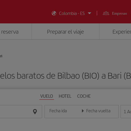
Colombia - ES
Empresas
 reserva
Preparar el viaje
Experien
ri
elos baratos de Bilbao (BIO) a Bari (B
VUELO
HOTEL
COCHE
Fecha ida
Fecha vuelta
1
A
Introduce la fecha en formato día/mes/año
Introduce la fecha en format