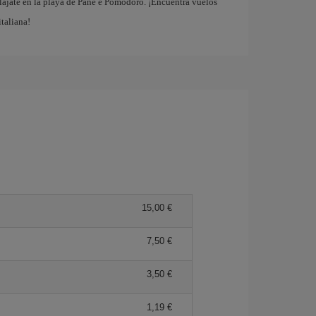
elájate en la playa de Pane e Pomodoro. ¡Encuentra vuelos
italiana!
15,00 €
7,50 €
3,50 €
1,19 €