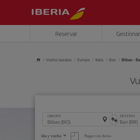
Saltar al contenido principal
Reservar
Gestionar
Vuelos baratos
Europa
Italia
Bari
Bilbao - Ba
Vu
ORIGEN
DESTINO
Seleccione
Pagar con Avios
Ida y vuelta