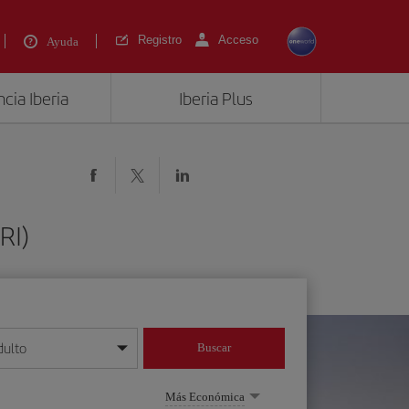
Registro
Acceso
Ayuda
cia Iberia
Iberia Plus
RI)
dulto
Buscar
o día/mes/año
Más Económica