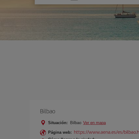
una
opción
Bilbao
Situación:
Bilbao
Ver en mapa
https://www.aena.es/es/bilbao.
Página web: