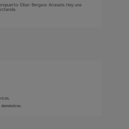
eropuerto- Eibar- Bergara- Arrasate. Hay una
 Archanda.
encas.
y domésticos.