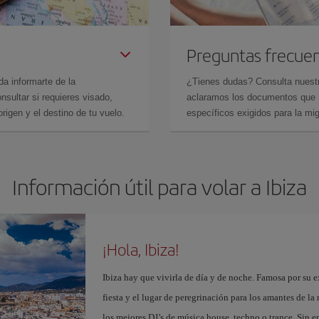
Preguntas frecue
da informarte de la
¿Tienes dudas? Consulta nues
sultar si requieres visado,
aclaramos los documentos que ne
rigen y el destino de tu vuelo.
específicos exigidos para la mi
Información útil para volar a Ibiza
¡Hola, Ibiza!
Ibiza hay que vivirla de día y de noche. Famosa por su ex
fiesta y el lugar de peregrinación para los amantes de l
los mejores DJ’s de música house, techno o trance. Sin 