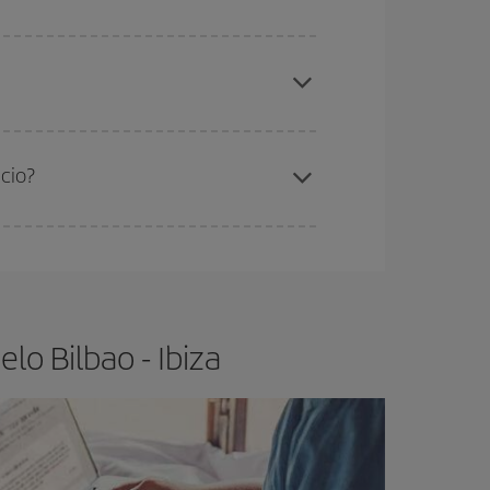
elo y de que las tarifas más baratas (turista)
lbao-Ibiza-dest
.
ra el vuelo más barato.
ecio?
ser flexible.
Lo normal es que
cuanto antes
 poco abiertos, podrás
elegir el precio más
lo Bilbao - Ibiza