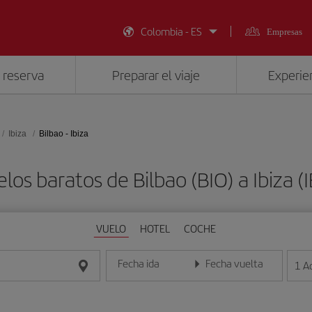
Colombia - ES
Empresas
 reserva
Preparar el viaje
Experien
Ibiza
Bilbao - Ibiza
los baratos de Bilbao (BIO) a Ibiza (
VUELO
HOTEL
COCHE
Fecha ida
Fecha vuelta
1
A
Introduce la fecha en formato día/mes/año
Introduce la fecha en format