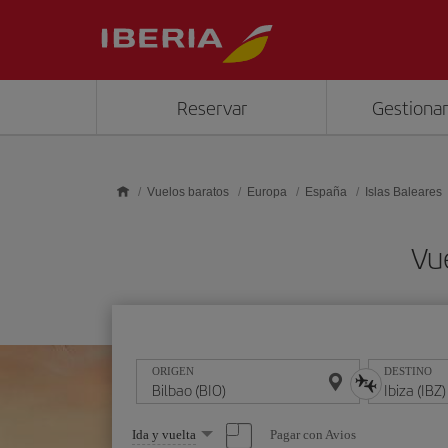
Saltar al contenido principal
Reservar
Gestionar
Vuelos baratos
Europa
España
Islas Baleares
Vue
ORIGEN
DESTINO
Seleccione
Pagar con Avios
Ida y vuelta