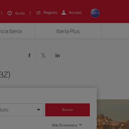
Registro
Acceso
Ayuda
cia Iberia
Iberia Plus
IBZ)
dulto
Buscar
o día/mes/año
Más Económica