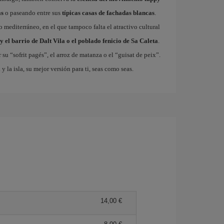
as
o paseando entre sus
típicas casas de fachadas blancas
.
so mediterráneo, en el que tampoco falta el atractivo cultural
y el barrio de Dalt Vila o el poblado fenicio de Sa Caleta
.
 su “sofrit pagés”, el arroz de matanza o el “guisat de peix”.
a
y la isla, su mejor versión para ti, seas como seas.
14,00 €