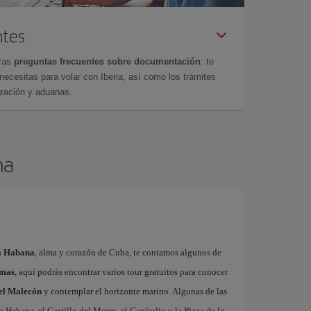
ntes
tras
preguntas frecuentes sobre documentación
: te
cesitas para volar con Iberia, así como los trámites
gración y aduanas.
na
La Habana
, alma y corazón de Cuba, te contamos algunos de
rmas
, aquí podrás encontrar varios tour gratuitos para conocer
 el Malecón
y contemplar el horizonte marino. Algunas de las
a Habana, el Castillo del Morro, el Capitolio y la Plaza de la