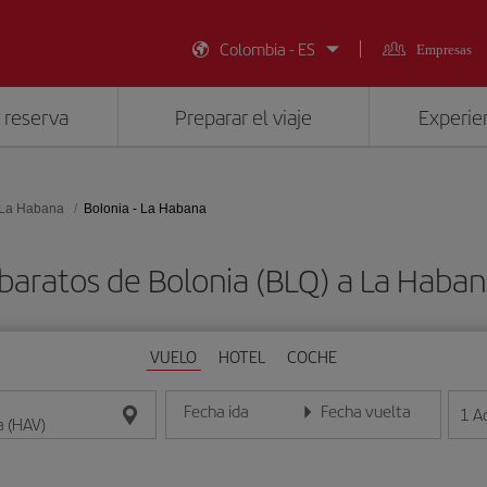
Colombia - ES
Empresas
 reserva
Preparar el viaje
Experien
La Habana
Bolonia - La Habana
baratos de Bolonia (BLQ) a La Haba
VUELO
HOTEL
COCHE
Fecha ida
Fecha vuelta
1
A
Introduce la fecha en formato día/mes/año
Introduce la fecha en format