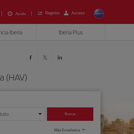
Registro
Acceso
Ayuda
cia Iberia
Iberia Plus
na (HAV)
dulto
Buscar
o día/mes/año
Más Económica