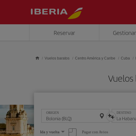
Saltar al contenido principal
Reservar
Gestionar
Vuelos baratos
Centro América y Caribe
Cuba
Vuelos 
ORIGEN
DESTINO
Seleccione
Pagar con Avios
Ida y vuelta