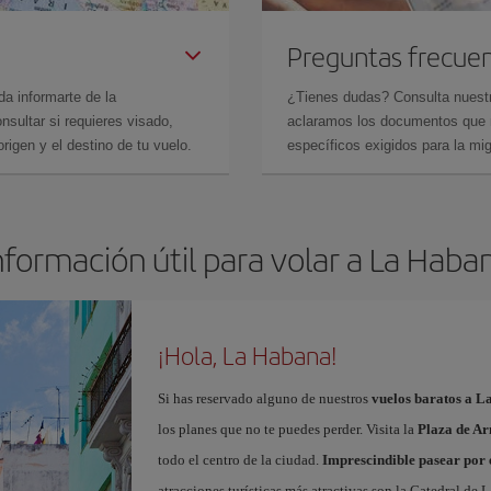
Preguntas frecue
da informarte de la
¿Tienes dudas? Consulta nues
sultar si requieres visado,
aclaramos los documentos que ne
rigen y el destino de tu vuelo.
específicos exigidos para la mi
nformación útil para volar a La Haba
¡Hola, La Habana!
Si has reservado alguno de nuestros
vuelos baratos a 
los planes que no te puedes perder. Visita la
Plaza de A
todo el centro de la ciudad.
Imprescindible pasear por
atracciones turísticas más atractivas son la Catedral de L