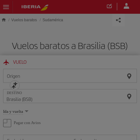
Saltar al contenido principal
Vuelos baratos
Sudamérica
Vuelos baratos a Brasilia (BSB)
VUELO
Origen
DESTINO
Seleccione
Ida y vuelta
una
opción
Pagar con Avios