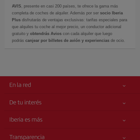
AVIS
, presente en casi 200 países, te ofrece la gama más
completa de coches de alquiler. Además por ser
socio Iberia
Plus
disfrutarás de ventajas exclusivas: tarifas especiales para
que alquiles tu coche al mejor precio, un conductor adicional
gratuito y
obtendrás Avios
con cada alquiler que luego
podrás
canjear por billetes de avión y experiencias
de ocio.
En la red
De tu interés
Tu seguridad es lo primero
Iberia es más
Accesibilidad
Noticias y Novedades
Compromiso de servicio
Transparencia