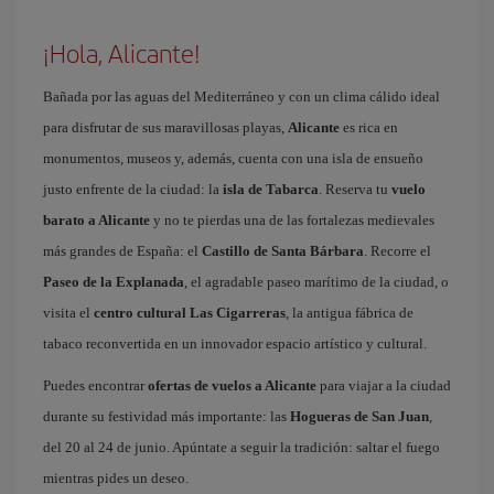
¡Hola, Alicante!
Bañada por las aguas del Mediterráneo y con un clima cálido ideal
para disfrutar de sus maravillosas playas,
Alicante
es rica en
monumentos, museos y, además, cuenta con una isla de ensueño
justo enfrente de la ciudad: la
isla de Tabarca
. Reserva tu
vuelo
barato a Alicante
y no te pierdas una de las fortalezas medievales
más grandes de España: el
Castillo de Santa Bárbara
. Recorre el
Paseo de la Explanada
, el agradable paseo marítimo de la ciudad, o
visita el
centro cultural Las Cigarreras
, la antigua fábrica de
tabaco reconvertida en un innovador espacio artístico y cultural.
Puedes encontrar
ofertas de vuelos a Alicante
para viajar a la ciudad
durante su festividad más importante: las
Hogueras de San Juan
,
del 20 al 24 de junio. Apúntate a seguir la tradición: saltar el fuego
mientras pides un deseo.