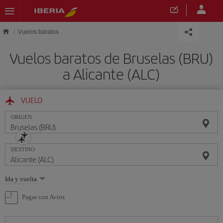
Saltar al contenido principal
Vuelos baratos
Vuelos baratos de Bruselas (BRU)
a Alicante (ALC)
VUELO
ORIGEN
DESTINO
Seleccione
Ida y vuelta
una
opción
Pagar con Avios