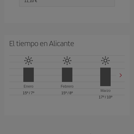
11,10 €
El tiempo en Alicante
Enero
Febrero
Marzo
15º
/
7º
15º
/
8º
17º
/
10º