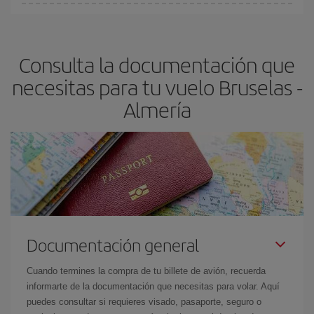
Cualquier día de la semana puedes encontrar vuelos baratos. Las
claves para encontrar los mejores precios son
anticiparte y ser
flexible.
Lo normal es que
cuanto antes
reserves tus billetes de
Consulta la documentación que
avión más baratos te saldrán. Además, si buscas los vuelos con
las fechas y los horarios del viaje un poco abiertos, podrás
elegir
necesitas para tu vuelo Bruselas -
el precio más barato.
Almería
Documentación general
Cuando termines la compra de tu billete de avión, recuerda
informarte de la documentación que necesitas para volar. Aquí
puedes consultar si requieres visado, pasaporte, seguro o