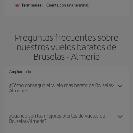
Terminales:
Cuenta con una terminal.
Preguntas frecuentes sobre
nuestros vuelos baratos de
Bruselas - Almería
Ampliar todo
¿Cómo conseguir el vuelo más barato de Bruselas-
Almería?
Podrás ahorrar en tu billete de avión de Bruselas-Almería-dest y
conseguir el vuelo más barato si evitas temporadas altas,
¿Cuándo son las mejores ofertas de vuelos de
Bruselas-Almería?
compras con antelación y puedes ser flexible con las fechas y
horarios de ida y vuelta.