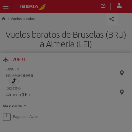
Saltar al contenido principal
Vuelos baratos
Vuelos baratos de Bruselas (BRU)
a Almería (LEI)
VUELO
ORIGEN
DESTINO
Seleccione
Ida y vuelta
una
opción
Pagar con Avios