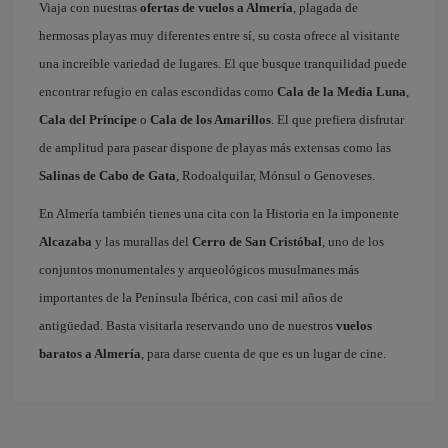
Viaja con nuestras
ofertas de vuelos a Almería
, plagada de
hermosas playas muy diferentes entre sí, su costa ofrece al visitante
una increíble variedad de lugares. El que busque tranquilidad puede
encontrar refugio en calas escondidas como
Cala de la Media Luna
,
Cala del Príncipe
o
Cala de los Amarillos
. El que prefiera disfrutar
de amplitud para pasear dispone de playas más extensas como las
Salinas de Cabo de Gata
, Rodoalquilar, Mónsul o Genoveses.
En Almería también tienes una cita con la Historia en la imponente
Alcazaba
y las murallas del
Cerro de San Cristóbal
, uno de los
conjuntos monumentales y arqueológicos musulmanes más
importantes de la Península Ibérica, con casi mil años de
antigüedad. Basta visitarla reservando uno de nuestros
vuelos
baratos a Almería
, para darse cuenta de que es un lugar de cine.