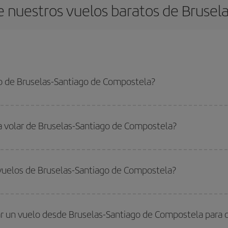
 nuestros vuelos baratos de Brusel
o de Bruselas-Santiago de Compostela?
s-Santiago de Compostela-dest y conseguir el vuelo más barato si evitas tem
lta.
ra volar de Bruselas-Santiago de Compostela?
ar, solo tienes que empezar una consulta en nuestro
buscador de vuelos ba
. Te mostraremos los vuelos más baratos, no solo
para tu consulta, sino pa
vuelos de Bruselas-Santiago de Compostela?
s, busca en las diferentes opciones de vuelo que te ofrecemos cada día: al
do
fuera de las temporadas altas
. Aunque depende de tu destino, por lo gen
 alta. Además, sobre todo si estás pensando en una escapada de fin de sem
r un vuelo desde Bruselas-Santiago de Compostela para c