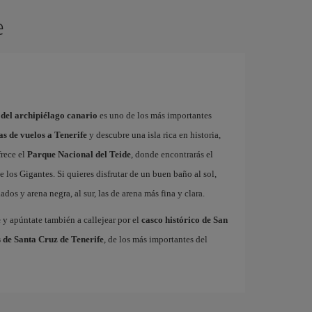
e
 del archipiélago canario
es uno de los más importantes
as de vuelos a Tenerife
y descubre una isla rica en historia,
frece el
Parque Nacional del Teide
, donde encontrarás el
 los Gigantes. Si quieres disfrutar de un buen baño al sol,
dos y arena negra, al sur, las de arena más fina y clara.
e
y apúntate también a callejear por el
casco histórico de San
 de Santa Cruz de Tenerife
, de los más importantes del