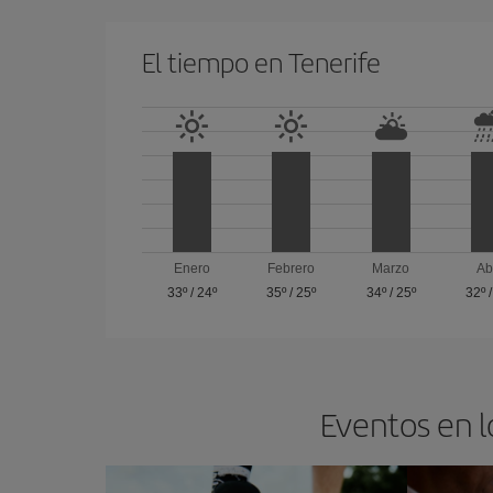
El tiempo en Tenerife
Enero
Febrero
Marzo
Ab
33º
/
24º
35º
/
25º
34º
/
25º
32º
Eventos en l