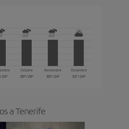
iembre
Octubre
Noviembre
Diciembre
/
24º
30º
/
24º
30º
/
24º
31º
/
24º
os a Tenerife