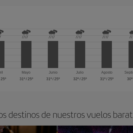
ril
Mayo
Junio
Julio
Agosto
Sept
/
25º
31º
/
25º
31º
/
25º
32º
/
25º
31º
/
25º
30º
os destinos de nuestros vuelos barat