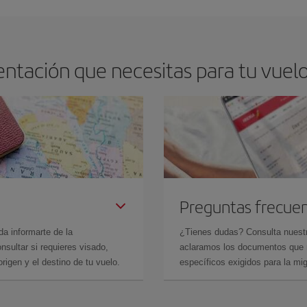
drán. Además, si buscas los vuelos con las fechas y los horarios del viaje un
ntación que necesitas para tu vuelo 
Preguntas frecue
da informarte de la
¿Tienes dudas? Consulta nues
sultar si requieres visado,
aclaramos los documentos que ne
rigen y el destino de tu vuelo.
específicos exigidos para la mi