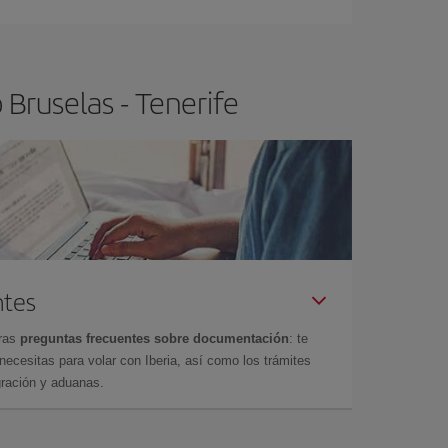
 poco abiertos, podrás
elegir el precio más
Bruselas - Tenerife
ntes
tras
preguntas frecuentes sobre documentación
: te
cesitas para volar con Iberia, así como los trámites
gración y aduanas.