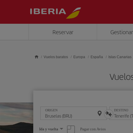
Saltar al contenido principal
Reservar
Gestionar
Vuelos baratos
Europa
España
Islas Canarias
Vuelos
ORIGEN
DESTINO
Seleccione
Pagar con Avios
Ida y vuelta