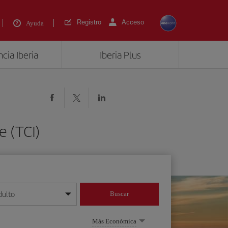
Registro
Acceso
Ayuda
cia Iberia
Iberia Plus
e (TCI)
dulto
Buscar
o día/mes/año
Más Económica