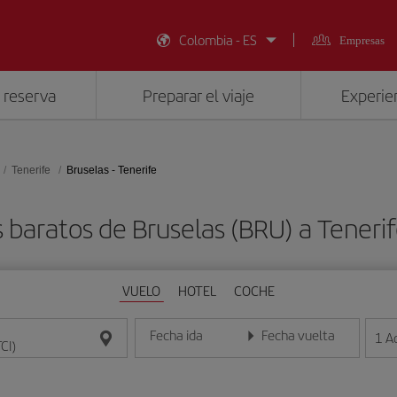
Colombia - ES
Empresas
 reserva
Preparar el viaje
Experien
Tenerife
Bruselas - Tenerife
 baratos de Bruselas (BRU) a Tenerif
VUELO
HOTEL
COCHE
Fecha ida
Fecha vuelta
1
A
Introduce la fecha en formato día/mes/año
Introduce la fecha en format