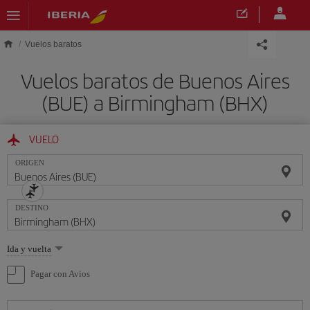
Saltar al contenido principal
Vuelos baratos
Vuelos baratos de Buenos Aires
(BUE) a Birmingham (BHX)
VUELO
ORIGEN
DESTINO
Seleccione
Ida y vuelta
una
opción
Pagar con Avios