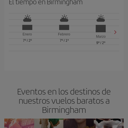
El tiempo en Birmingham
Enero
Febrero
Marzo
7º
/
2º
7º
/
1º
9º
/
2º
Eventos en los destinos de
nuestros vuelos baratos a
Birmingham