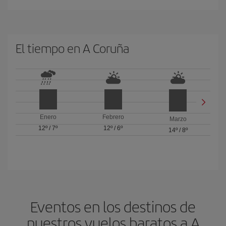
El tiempo en A Coruña
Enero
Febrero
Marzo
12º
/
7º
12º
/
6º
14º
/
8º
Eventos en los destinos de
nuestros vuelos baratos a A