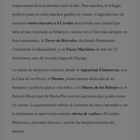
temperaturas frescas durante todo el año. Para muchos, el refugio
perfecto para no sufrir muchos grados en verano. Cogiendo uno de
nuestros
vuelos baratos a A Coruña
descubrirás una ciudad que
mira al mar. Asomada al Atlántico, cuenta con el faro más antiguo en
funcionamiento, la
Torre de Hércules
, declarado Patrimonio
Cultural de la Humanidad, y un
Paseo Marítimo
de más de 12
kilómetros, uno de los más largos de Europa.
La oferta de museos es extensa, desde el
Aquarium Finisterrae
, con
la Casa de los Peces, el
Domus
, primer museo dedicado al ser
humano y perfecto para ir con niños, o el
Museo de los Relojes
en el
Palacio Municipal de María Pita son tres opciones que podéis tener
en cuenta. La gastronomía refleja el contraste de mar y montaña y no
te defraudará si aprovechas nuestra
oferta de vuelos
a A Coruña.
Mariscos y pescados frescos y una de las mejores terneras del
mundo.