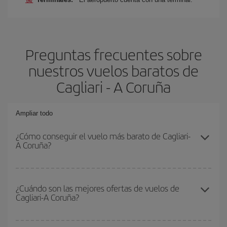
Preguntas frecuentes sobre
nuestros vuelos baratos de
Cagliari - A Coruña
Ampliar todo
¿Cómo conseguir el vuelo más barato de Cagliari-
A Coruña?
Podrás ahorrar en tu billete de avión de Cagliari-A Coruña-dest y
conseguir el vuelo más barato si evitas temporadas altas,
¿Cuándo son las mejores ofertas de vuelos de
Cagliari-A Coruña?
compras con antelación y puedes ser flexible con las fechas y
horarios de ida y vuelta.
Puedes conseguir los vuelos más baratos viajando
fuera de las