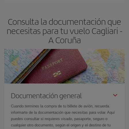
claves para encontrar los mejores precios son
anticiparte y ser
flexible.
Lo normal es que
cuanto antes
reserves tus billetes de
Consulta la documentación que
avión más baratos te saldrán. Además, si buscas los vuelos con
las fechas y los horarios del viaje un poco abiertos, podrás
elegir
necesitas para tu vuelo Cagliari -
el precio más barato.
A Coruña
Documentación general
Cuando termines la compra de tu billete de avión, recuerda
informarte de la documentación que necesitas para volar. Aquí
puedes consultar si requieres visado, pasaporte, seguro o
cualquier otro documento, según el origen y el destino de tu