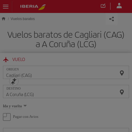
Saltar al contenido principal
Vuelos baratos
Vuelos baratos de Cagliari (CAG)
a A Coruña (LCG)
VUELO
ORIGEN
DESTINO
Seleccione
Ida y vuelta
una
opción
Pagar con Avios