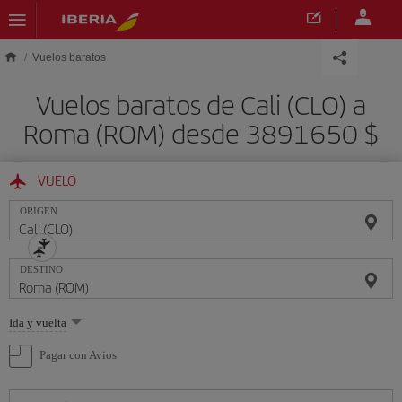
Saltar al contenido principal
Vuelos baratos
Vuelos baratos de Cali (CLO) a
Roma (ROM) desde 3891650 $
VUELO
ORIGEN
DESTINO
Seleccione
Ida y vuelta
una
opción
Pagar con Avios