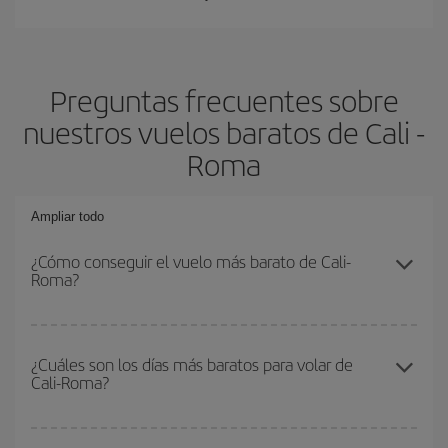
Preguntas frecuentes sobre
nuestros vuelos baratos de Cali -
Roma
Ampliar todo
¿Cómo conseguir el vuelo más barato de Cali-
Roma?
Podrás ahorrar en tu billete de avión de Cali-Roma-dest y
conseguir el vuelo más barato si evitas temporadas altas,
¿Cuáles son los días más baratos para volar de
Cali-Roma?
compras con antelación y puedes ser flexible con las fechas y
horarios de ida y vuelta.
Para saber qué días te saldrá más económico volar, solo tienes