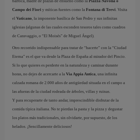
barroca, madre de plazas de ensueño como la
Piazza Navona o
Campo dei Fiori
y míticas fuentes como la
Fontana di Trevi
. Visita
el
Vaticano
, la imponente basílica de San Pedro y sus infinitas
iglesias (algunas de las cuales esconden tesoros tales como cuadros
de Caravaggio, o “El Moisés” de Miguel Ángel).
Otro recorrido indispensable para tratar de “hacerte” con la “Ciudad
Eterna” es el que va desde la Plaza de España al mirador del Pincio.
Si lo que quieres es perderte en la naturaleza y caminar durante
horas, no dejes de acercarte a la
Via Appia Antica
, una infinita
calzada romana de 2.000 años de antigüedad situada en el campo a
las afueras de la ciudad rodeada de árboles, villas y ruinas.
Y para recuperarte de tanto andar, imprescindible disfrutar de la
comida típica italiana. No te pierdas la pasta y la pizza y degustar
los platos más tradicionales, sin olvidarte, por supuesto, de los
helados. ¡Sencillamente deliciosos!