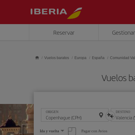
Saltar al contenido principal
Reservar
Gestionar
Vuelos baratos
Europa
España
Comunidad Va
Vuelos b
ORIGEN
DESTINO
Seleccione
Pagar con Avios
Ida y vuelta