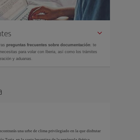
ntes
tras
preguntas frecuentes sobre documentación
: te
cesitas para volar con Iberia, así como los trámites
gración y aduanas.
a
contrarás una urbe de clima privilegiado en la que disfrutar
 río Turia, en la costa levantina de la península ibérica,