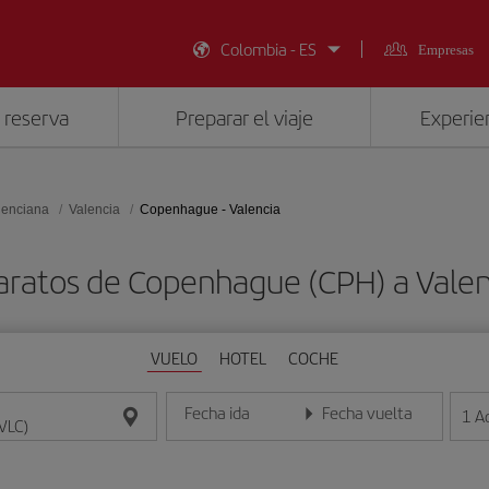
Colombia - ES
Empresas
 reserva
Preparar el viaje
Experien
lenciana
Valencia
Copenhague - Valencia
aratos de Copenhague (CPH) a Valen
VUELO
HOTEL
COCHE
Fecha ida
Fecha vuelta
1
A
Introduce la fecha en formato día/mes/año
Introduce la fecha en format