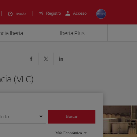
Registro
Acceso
Ayuda
cia Iberia
Iberia Plus
cia (VLC)
dulto
Buscar
o día/mes/año
Más Económica