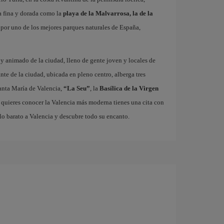
a fina y dorada como la
playa de la Malvarrosa, la de la
r por uno de los mejores parques naturales de España,
o y animado de la ciudad, lleno de gente joven y locales de
ante de la ciudad, ubicada en pleno centro, alberga tres
nta María de Valencia,
“La Seu”
, la
Basílica de la Virgen
i quieres conocer la Valencia más moderna tienes una cita con
lo barato a Valencia y descubre todo su encanto.