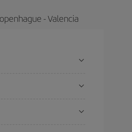
Copenhague - Valencia
, compras con antelación y puedes ser flexible con
ratos
. Dinos desde dónde vuelas, a dónde
ra días cercanos
, tanto de ida como de vuelta,
gunos
horarios
puede que te hagan ahorrar aún
eral las Navidades, la Semana Santa y los