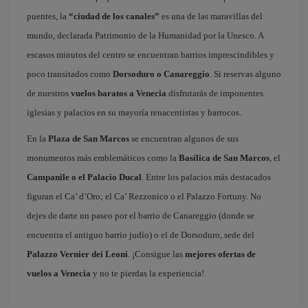
puentes, la
“ciudad de los canales”
es una de las maravillas del
mundo, declarada Patrimonio de la Humanidad por la Unesco. A
escasos minutos del centro se encuentran barrios imprescindibles y
poco transitados como
Dorsoduro o Canareggio
. Si reservas alguno
de nuestros
vuelos baratos a Venecia
disfrutarás de imponentes
iglesias y palacios en su mayoría renacentistas y barrocos.
En la
Plaza de San Marcos
se encuentran algunos de sus
monumentos más emblemáticos como la
Basílica de San Marcos
, el
Campanile o el Palacio Ducal
. Entre los palacios más destacados
figuran el Ca’ d’Oro; el Ca’ Rezzonico o el Palazzo Fortuny. No
dejes de darte un paseo por el barrio de Canareggio (donde se
encuentra el antiguo barrio judío) o el de Dorsoduro, sede del
Palazzo Vernier dei Leoni
. ¡Consigue las
mejores ofertas de
vuelos a Venecia
y no te pierdas la experiencia!