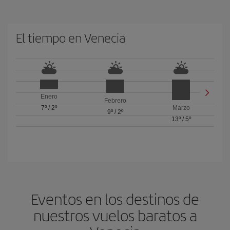
El tiempo en Venecia
Enero
Febrero
7º
/
2º
Marzo
9º
/
2º
13º
/
5º
Eventos en los destinos de
nuestros vuelos baratos a