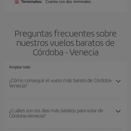
Terminales:
Cuenta con dos terminales.
Preguntas frecuentes sobre
nuestros vuelos baratos de
Córdoba - Venecia
Ampliar todo
¿Cómo conseguir el vuelo más barato de Córdoba-
Venecia?
Podrás ahorrar en tu billete de avión de Córdoba-Venecia-dest y
conseguir el vuelo más barato si evitas temporadas altas,
¿Cuáles son los días más baratos para volar de
Córdoba-Venecia?
compras con antelación y puedes ser flexible con las fechas y
horarios de ida y vuelta.