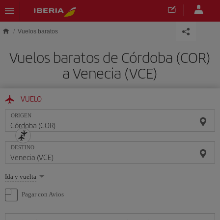
Saltar al contenido principal
Vuelos baratos
Vuelos baratos de Córdoba (COR)
a Venecia (VCE)
VUELO
ORIGEN
DESTINO
Seleccione
Ida y vuelta
una
opción
Pagar con Avios