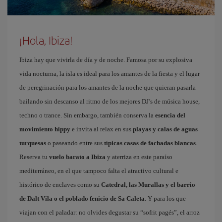
¡Hola, Ibiza!
Ibiza hay que vivirla de día y de noche. Famosa por su explosiva
vida nocturna, la isla es ideal para los amantes de la fiesta y el lugar
de peregrinación para los amantes de la noche que quieran pasarla
bailando sin descanso al ritmo de los mejores DJ’s de música house,
techno o trance. Sin embargo, también conserva la
esencia del
movimiento hippy
e invita al relax en sus
playas y calas de aguas
turquesas
o paseando entre sus
típicas casas de fachadas blancas
.
Reserva tu
vuelo barato a Ibiza
y aterriza en este paraíso
mediterráneo, en el que tampoco falta el atractivo cultural e
histórico de enclaves como su
Catedral, las Murallas y el barrio
de Dalt Vila o el poblado fenicio de Sa Caleta
. Y para los que
viajan con el paladar: no olvides degustar su “sofrit pagés”, el arroz