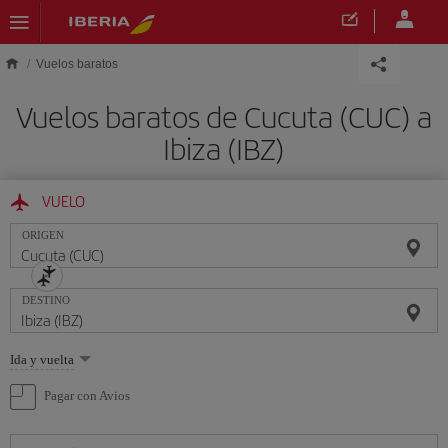
Saltar al contenido principal
Vuelos baratos
Vuelos baratos de Cucuta (CUC) a
Ibiza (IBZ)
VUELO
ORIGEN
DESTINO
Seleccione
Ida y vuelta
una
opción
Pagar con Avios