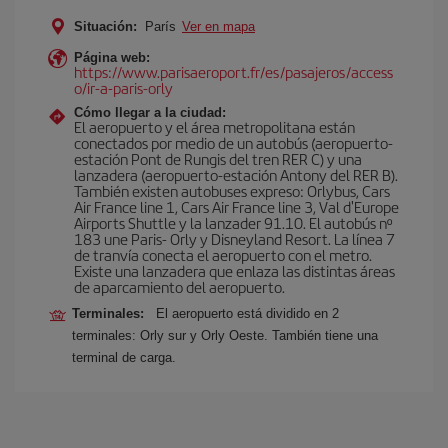
Situación:
París
Ver en mapa
Página web:
https://www.parisaeroport.fr/es/pasajeros/access
o/ir-a-paris-orly
Cómo llegar a la ciudad:
El aeropuerto y el área metropolitana están
conectados por medio de un autobús (aeropuerto-
estación Pont de Rungis del tren RER C) y una
lanzadera (aeropuerto-estación Antony del RER B).
También existen autobuses expreso: Orlybus, Cars
Air France line 1, Cars Air France line 3, Val d'Europe
Airports Shuttle y la lanzader 91.10. El autobús nº
183 une Paris- Orly y Disneyland Resort. La línea 7
de tranvía conecta el aeropuerto con el metro.
Existe una lanzadera que enlaza las distintas áreas
de aparcamiento del aeropuerto.
Terminales:
El aeropuerto está dividido en 2
terminales: Orly sur y Orly Oeste. También tiene una
terminal de carga.