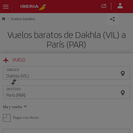
Saltar al contenido principal
Vuelos baratos
Vuelos baratos de Dakhla (VIL) a
París (PAR)
VUELO
ORIGEN
DESTINO
Seleccione
Ida y vuelta
una
opción
Pagar con Avios