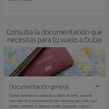
vayan agotando. Por eso, comprar con antelación es
fundamental
para conseguir
vuelos baratos a Dubai.
En Iberia, tenemos distintas tarifas para garantizarte el mejor
precio según tus necesidades de viaje. La tarifa básica, te
asegura el vuelo más barato.
Consulta la documentación que
necesitas para tu vuelo a Dubai
Documentación general
Cuando termines la compra de tu billete de avión, recuerda
informarte de la documentación que necesitas para volar. Aquí
puedes consultar si requieres visado, pasaporte, seguro o