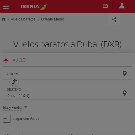
Saltar al contenido principal
Vuelos baratos
Oriente Medio
Vuelos baratos a Dubai (DXB)
VUELO
Origen
DESTINO
Seleccione
Ida y vuelta
una
opción
Pagar con Avios