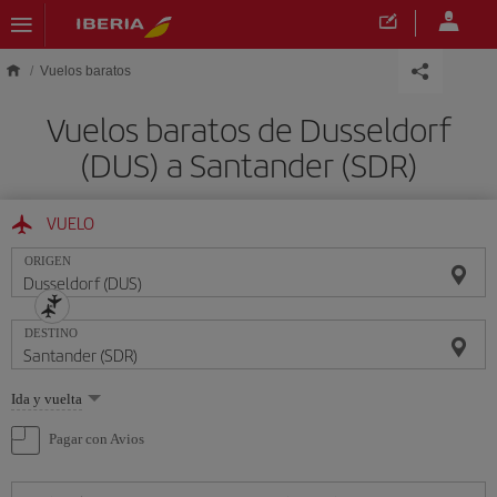
Saltar al contenido principal
Vuelos baratos
Vuelos baratos de Dusseldorf
(DUS) a Santander (SDR)
VUELO
ORIGEN
DESTINO
Seleccione
Ida y vuelta
una
opción
Pagar con Avios