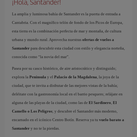
¡Hola, Santander!
La amplia y luminosa bahía de Santander es la puerta de entrada a
Cantabria. Con el magnífico telón de fondo de los Picos de Europa,
esta tierra es la combinación perfecta de mar y montaña, de cultura
urbana y mundo rural. Aprovecha nuestras
ofertas de vuelos a
Santander
para descubrir esta ciudad con estilo y elegancia norteña,
conocida como “la novia del mar”.
Pasea por su casco histórico, de aire aristocrático y distinguido;
explora la
Península
y el
Palacio de la Magdalena
, la joya de la
ciudad, que te invita a disfrutar de las mejores vistas de la bahía;
deléitate con la gastronomía local en el barrio pesquero; relájate en
alguna de las playas de la ciudad, como las de
El Sardinero
,
El
Camello o Los Peligros
; y descubre el Santander más moderno,
encarnado en el icónico Centro Botín. Reserva ya tu
vuelo barato a
Santander
y no te la pierdas.