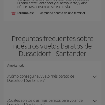
urbano entre Santander y el aeropuerto, y Alsa
ofrece traslados con reserva previa.
Terminales:
El aerpuerto consta de una terminal.
Preguntas frecuentes sobre
nuestros vuelos baratos de
Dusseldorf - Santander
Ampliar todo
¿Cómo conseguir el vuelo más barato de
Dusseldorf-Santander?
Podrás ahorrar en tu billete de avión de Dusseldorf-Santander-dest
y conseguir el vuelo más barato si evitas temporadas altas,
¿Cuáles son los días más baratos para volar de
Dusseldorf-Santander?
compras con antelación y puedes ser flexible con las fechas y