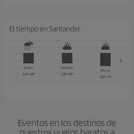
El tiempo en Santander
Enero
Febrero
Marzo
12º
/
6º
12º
/
5º
15º
/
7º
Eventos en los destinos de
nuestros vuelos baratos a