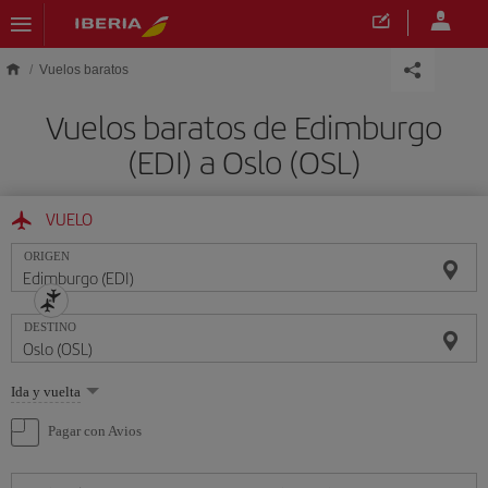
Saltar al contenido principal
Vuelos baratos
Vuelos baratos de Edimburgo
(EDI) a Oslo (OSL)
VUELO
ORIGEN
DESTINO
Seleccione
Ida y vuelta
una
opción
Pagar con Avios