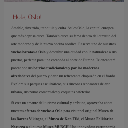
¡Hola, Oslo!
Amable, divertida, tranquila y culta. Así es Oslo, la capital europea
que más deprisa crece. También crece su fama dentro del circuito del
arte moderno y de la nueva cocina nórdica. Reserva uno de nuestros
vuelos baratos a Oslo
y descubre una ciudad con la naturaleza a sus
puertas, perfecta para una escapada al norte de Europa. Te encantará
pasear por sus
barrios tradicionales y por los modernos
alrededores
del puerto y darte un refrescante chapuzón en el fiordo.
Explora sus parques escultóricos, sus rincones rebosantes de arte
urbano, sus zonas comerciales y coquetas cafeterías.
Si eres un amante del turismo cultural y artístico, aprovecha ahora
nuestras
ofertas de vuelos a Oslo
para visitar el original
Museo de
los Barcos Vikingos
, el
Museo de Kon-Tiki
, el
Museo Folklórico
Noruego
o el nuevo
Museo MUNCH
. Una innovadora gastronomía