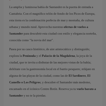
La amplia y luminosa bahía de Santander es la puerta de entrada a
Cantabria. Con el magnífico telón de fondo de los Picos de Europa,
esta tierra es la combinación perfecta de mar y montaña, de cultura
urbana y mundo rural. Aprovecha nuestras
ofertas de vuelos a
Santander
para descubrir esta ciudad con estilo y elegancia norteña,
conocida como “la novia del mar”.
Pasea por su casco histórico, de aire aristocrático y distinguido;
explora la
Península
y el
Palacio de la Magdalena
, la joya de la
ciudad, que te invita a disfrutar de las mejores vistas de la bahía;
deléitate con la gastronomía local en el barrio pesquero; relájate en
alguna de las playas de la ciudad, como las de
El Sardinero
,
El
Camello o Los Peligros
; y descubre el Santander más moderno,
encarnado en el icónico Centro Botín. Reserva ya tu
vuelo barato a
Santander
y no te la pierdas.