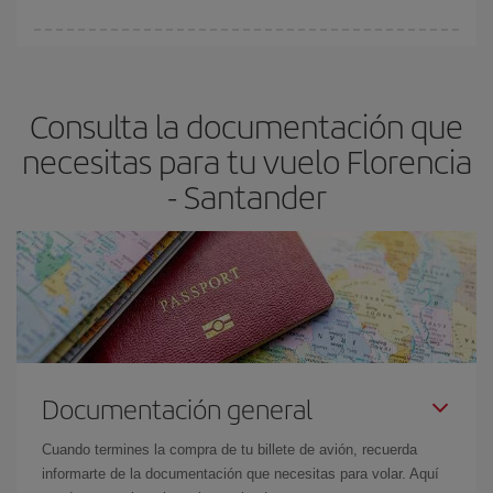
Cualquier día de la semana puedes encontrar vuelos baratos. Las
claves para encontrar los mejores precios son
anticiparte y ser
flexible.
Lo normal es que
cuanto antes
reserves tus billetes de
Consulta la documentación que
avión más baratos te saldrán. Además, si buscas los vuelos con
las fechas y los horarios del viaje un poco abiertos, podrás
elegir
necesitas para tu vuelo Florencia
el precio más barato.
- Santander
Documentación general
Cuando termines la compra de tu billete de avión, recuerda
informarte de la documentación que necesitas para volar. Aquí