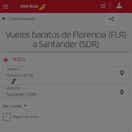
Saltar al contenido principal
Vuelos baratos
Vuelos baratos de Florencia (FLR)
a Santander (SDR)
VUELO
ORIGEN
DESTINO
Seleccione
Ida y vuelta
una
opción
Pagar con Avios