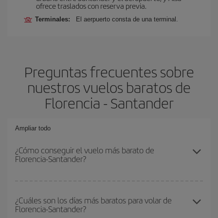
ofrece traslados con reserva previa.
Terminales:
El aerpuerto consta de una terminal.
Preguntas frecuentes sobre
nuestros vuelos baratos de
Florencia - Santander
Ampliar todo
¿Cómo conseguir el vuelo más barato de
Florencia-Santander?
Podrás ahorrar en tu billete de avión de Florencia-Santander-dest
y conseguir el vuelo más barato si evitas temporadas altas,
¿Cuáles son los días más baratos para volar de
Florencia-Santander?
compras con antelación y puedes ser flexible con las fechas y
horarios de ida y vuelta.