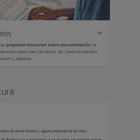
ntes
tras
preguntas frecuentes sobre documentación
: te
cesitas para volar con Iberia, así como los trámites
gración y aduanas.
tura
arias de arena dorada y aguas turquesas de las islas
as de Barlovento y Sotavento, y en el norte, las grandes playas