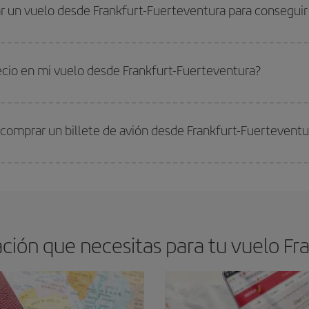
. Te mostraremos los vuelos más baratos, no solo
para tu consulta, sino pa
r un vuelo desde Frankfurt-Fuerteventura para conseguir 
s, busca en las diferentes opciones de vuelo que te ofrecemos cada día: al
s encontrarás. Los precios dependen de las plazas que queden libres en el vu
 comprar con antelación es
fundamental
para conseguir
vuelos baratos a Fr
recio en mi vuelo desde Frankfurt-Fuerteventura?
arte el mejor precio según tus necesidades de viaje. La tarifa básica, te asegu
 comprar un billete de avión desde Frankfurt-Fuerteventu
os baratos. Las claves para encontrar los mejores precios son
anticiparte y 
drán. Además, si buscas los vuelos con las fechas y los horarios del viaje un
ión que necesitas para tu vuelo Fr