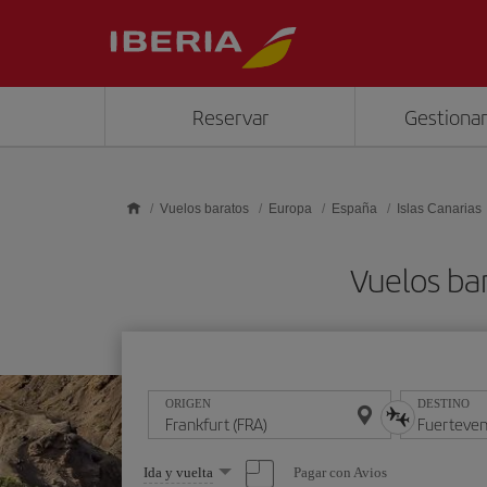
Saltar al contenido principal
Reservar
Gestionar
Vuelos baratos
Europa
España
Islas Canarias
Vuelos ba
ORIGEN
DESTINO
Seleccione
Pagar con Avios
Ida y vuelta