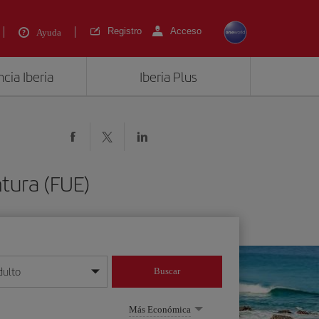
Registro
Acceso
Ayuda
cia Iberia
Iberia Plus
tura (FUE)
dulto
Buscar
o día/mes/año
Más Económica