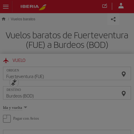
Saltar al contenido principal
Vuelos baratos
Vuelos baratos de Fuerteventura
(FUE) a Burdeos (BOD)
VUELO
ORIGEN
DESTINO
Seleccione
Ida y vuelta
una
opción
Pagar con Avios