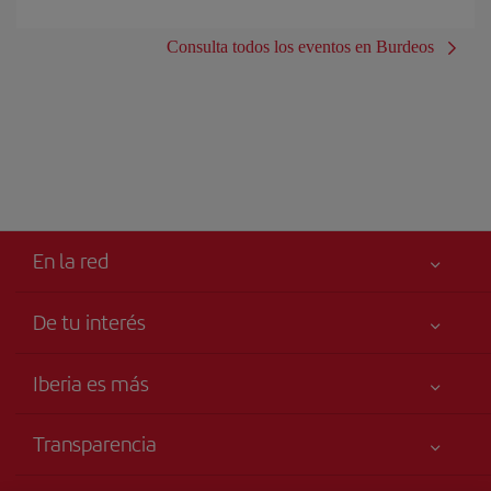
Consulta todos los eventos en Burdeos
En la red
De tu interés
Tu seguridad es lo primero
Iberia es más
Accesibilidad
Noticias y Novedades
Compromiso de servicio
Transparencia
Grupo Iberia
Publicidad
Información Legal
Iberia Empleo