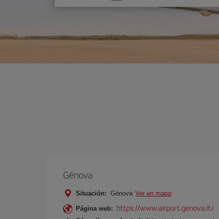
una
opción
Génova
Situación:
Génova
Ver en mapa
https://www.airport.genova.it/
Página web: