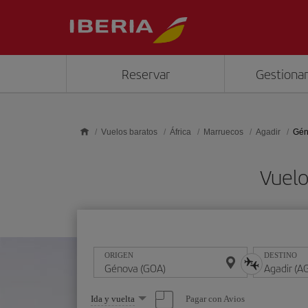
Saltar al contenido principal
Reservar
Gestionar
Vuelos baratos
África
Marruecos
Agadir
Gén
Vuelo
ORIGEN
DESTINO
Seleccione
Pagar con Avios
Ida y vuelta