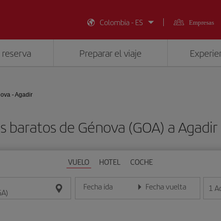
Colombia - ES
Empresas
 reserva
Preparar el viaje
Experien
ova - Agadir
s baratos de Génova (GOA) a Agadir
VUELO
HOTEL
COCHE
Fecha ida
Fecha vuelta
1
A
Introduce la fecha en formato día/mes/año
Introduce la fecha en format