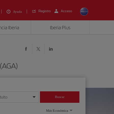
Registro
Acceso
Ayuda
cia Iberia
Iberia Plus
 (AGA)
dulto
Buscar
o día/mes/año
Más Económica