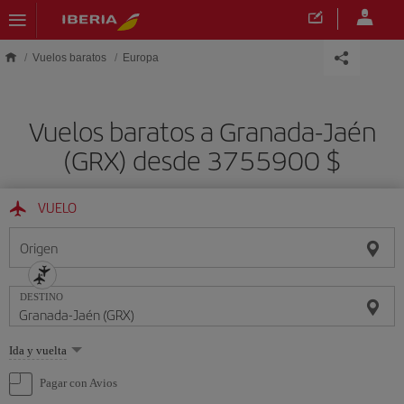
Saltar al contenido principal
Vuelos baratos
Europa
Vuelos baratos a Granada-Jaén
(GRX) desde 3755900 $
VUELO
Origen
DESTINO
Seleccione
Ida y vuelta
una
opción
Pagar con Avios