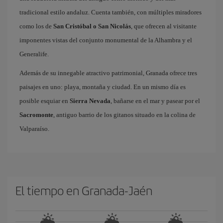
tradicional estilo andaluz. Cuenta también, con múltiples miradores
como los de
San Cristóbal o San Nicolás
, que ofrecen al visitante
imponentes vistas del conjunto monumental de la Alhambra y el
Generalife.
Además de su innegable atractivo patrimonial, Granada ofrece tres
paisajes en uno: playa, montaña y ciudad. En un mismo día es
posible esquiar en
Sierra Nevada
, bañarse en el mar y pasear por el
Sacromonte
, antiguo barrio de los gitanos situado en la colina de
Valparaíso.
El tiempo en Granada-Jaén