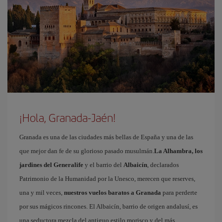
¡Hola, Granada-Jaén!
Granada es una de las ciudades más bellas de España y una de las
que mejor dan fe de su glorioso pasado musulmán.
La Alhambra, los
jardines del Generalife
y el barrio del
Albaicín
, declarados
Patrimonio de la Humanidad por la Unesco, merecen que reserves,
una y mil veces,
nuestros vuelos baratos a Granada
para perderte
por sus mágicos rincones. El Albaicín, barrio de origen andalusí, es
una seductora mezcla del antiguo estilo morisco y del más