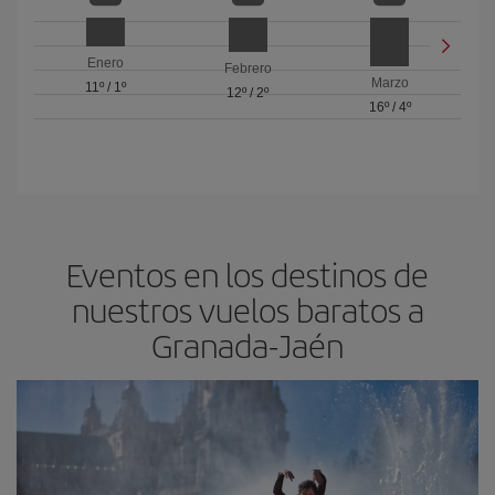
Enero
Febrero
Marzo
11º
/
1º
12º
/
2º
16º
/
4º
Eventos en los destinos de
nuestros vuelos baratos a
Granada-Jaén