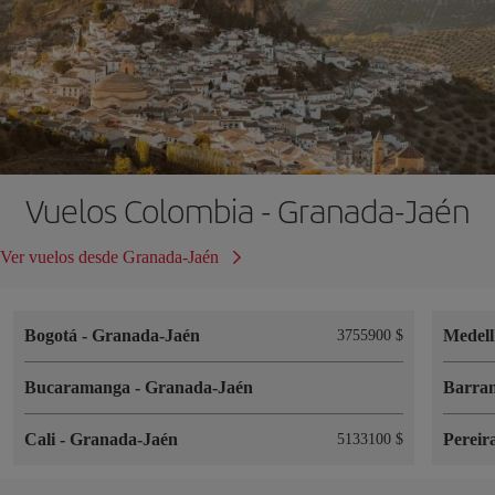
Vuelos Colombia - Granada-Jaén
Ver vuelos desde Granada-Jaén
Bogotá
-
Granada-Jaén
Medel
3755900 $
Bucaramanga
-
Granada-Jaén
Barran
Cali
-
Granada-Jaén
Pereir
5133100 $