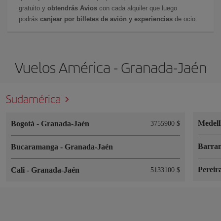
gratuito y
obtendrás Avios
con cada alquiler que luego
podrás
canjear por billetes de avión y experiencias
de ocio.
Vuelos América - Granada-Jaén
Sudamérica
Medel
Bogotá
-
Granada-Jaén
3755900 $
Barran
Bucaramanga
-
Granada-Jaén
Pereir
Cali
-
Granada-Jaén
5133100 $