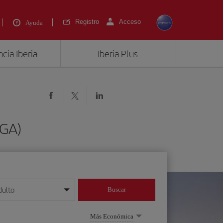
Registro
Acceso
Ayuda
cia Iberia
Iberia Plus
AGA)
dulto
Buscar
o día/mes/año
Más Económica