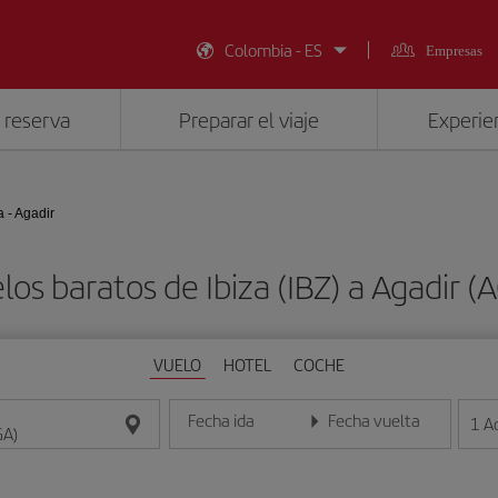
Colombia - ES
Empresas
 reserva
Preparar el viaje
Experien
a - Agadir
los baratos de Ibiza (IBZ) a Agadir (
VUELO
HOTEL
COCHE
Fecha ida
Fecha vuelta
1
A
Introduce la fecha en formato día/mes/año
Introduce la fecha en format