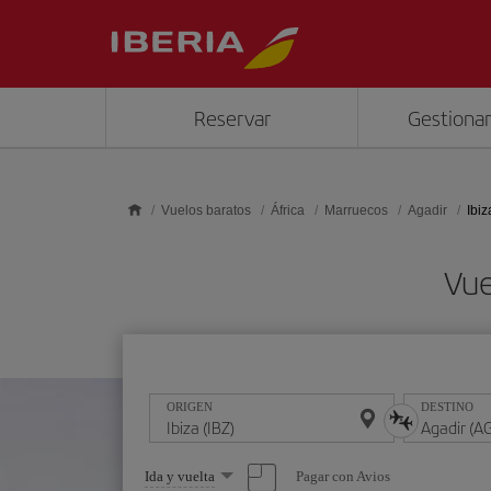
Saltar al contenido principal
Reservar
Gestionar
Vuelos baratos
África
Marruecos
Agadir
Ibiz
Vue
ORIGEN
DESTINO
Seleccione
Pagar con Avios
Ida y vuelta