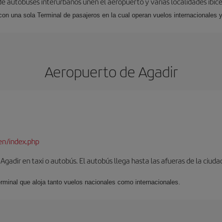
 de autobuses interurbanos unen el aeropuerto y varias localidades ibic
 con una sola Terminal de pasajeros en la cual operan vuelos internacionales 
Aeropuerto de Agadir
en/index.php
gadir en taxi o autobús. El autobús llega hasta las afueras de la ciuda
erminal que aloja tanto vuelos nacionales como internacionales.