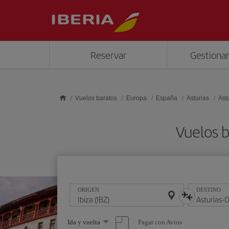
Saltar al contenido principal
Reservar
Gestionar
Vuelos baratos
Europa
España
Asturias
Ast
Vuelos b
ORIGEN
DESTINO
Seleccione
Pagar con Avios
Ida y vuelta