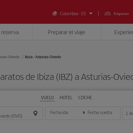
Colombia - ES
Empresas
 reserva
Preparar el viaje
Experien
urias-Oviedo
Ibiza - Asturias-Oviedo
aratos de Ibiza (IBZ) a Asturias-Ovi
VUELO
HOTEL
COCHE
Fecha ida
Fecha vuelta
1
A
Introduce la fecha en formato día/mes/año
Introduce la fecha en format