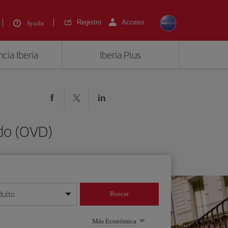
Registro
Acceso
Ayuda
cia Iberia
Iberia Plus
edo (OVD)
dulto
Buscar
o día/mes/año
Más Económica