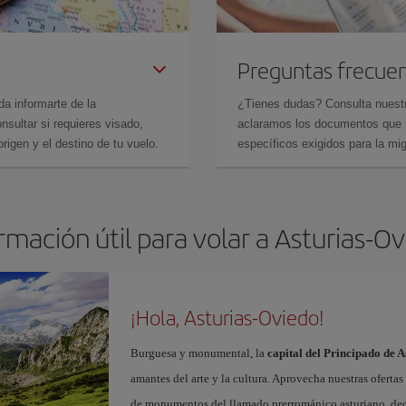
Preguntas frecue
da informarte de la
¿Tienes dudas? Consulta nues
sultar si requieres visado,
aclaramos los documentos que ne
rigen y el destino de tu vuelo.
específicos exigidos para la mi
rmación útil para volar a Asturias-O
¡Hola, Asturias-Oviedo!
Burguesa y monumental, la
capital del Principado de A
amantes del arte y la cultura. Aprovecha nuestras oferta
de monumentos del llamado prerrománico asturiano, decl