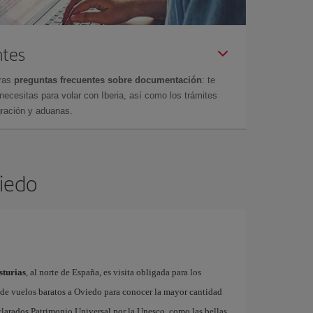
ntes
tras
preguntas frecuentes sobre documentación
: te
cesitas para volar con Iberia, así como los trámites
gración y aduanas.
viedo
sturias
, al norte de España, es visita obligada para los
s de vuelos baratos a Oviedo para conocer la mayor cantidad
arados Patrimonio Universal por la Unesco, como las bellas