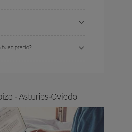
elo y de que las tarifas más baratas (turista)
iza-Asturias-Oviedo-dest
.
ra el vuelo más barato.
a buen precio?
ser flexible.
Lo normal es que
cuanto antes
 poco abiertos, podrás
elegir el precio más
iza - Asturias-Oviedo