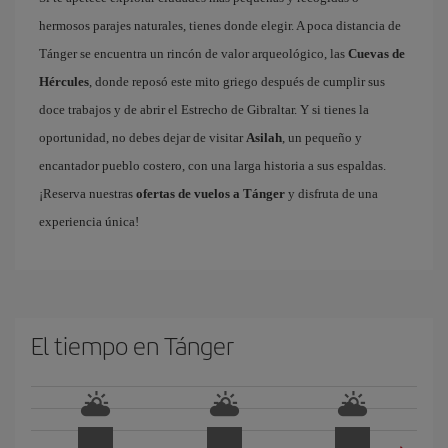
hermosos parajes naturales, tienes donde elegir. A poca distancia de
Tánger se encuentra un rincón de valor arqueológico, las
Cuevas de
Hércules
, donde reposó este mito griego después de cumplir sus
doce trabajos y de abrir el Estrecho de Gibraltar. Y si tienes la
oportunidad, no debes dejar de visitar
Asilah
, un pequeño y
encantador pueblo costero, con una larga historia a sus espaldas.
¡Reserva nuestras
ofertas de vuelos a Tánger
y disfruta de una
experiencia única!
El tiempo en Tánger