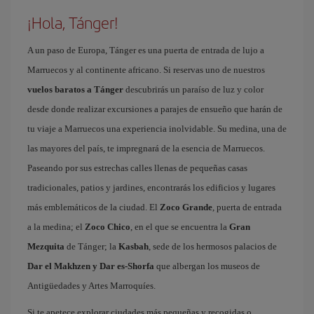
¡Hola, Tánger!
A un paso de Europa, Tánger es una puerta de entrada de lujo a
Marruecos y al continente africano. Si reservas uno de nuestros
vuelos baratos a Tánger
descubrirás un paraíso de luz y color
desde donde realizar excursiones a parajes de ensueño que harán de
tu viaje a Marruecos una experiencia inolvidable. Su medina, una de
las mayores del país, te impregnará de la esencia de Marruecos.
Paseando por sus estrechas calles llenas de pequeñas casas
tradicionales, patios y jardines, encontrarás los edificios y lugares
más emblemáticos de la ciudad. El
Zoco Grande
, puerta de entrada
a la medina; el
Zoco Chico
, en el que se encuentra la
Gran
Mezquita
de Tánger; la
Kasbah
, sede de los hermosos palacios de
Dar el Makhzen y Dar es-Shorfa
que albergan los museos de
Antigüedades y Artes Marroquíes.
Si te apetece explorar ciudades más pequeñas y recogidas o