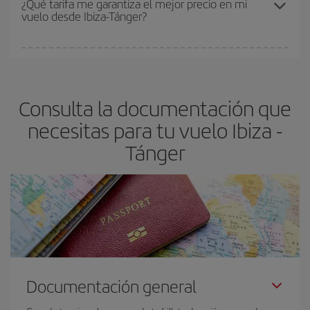
¿Qué tarifa me garantiza el mejor precio en mi
vuelo desde Ibiza-Tánger?
y de que las tarifas más baratas (turista) estén disponibles o se
vayan agotando. Por eso, comprar con antelación es
fundamental
para conseguir
vuelos baratos a Ibiza-Tánger-
En Iberia, tenemos distintas tarifas para garantizarte el mejor
dest
.
precio según tus necesidades de viaje. La tarifa básica, te
asegura el vuelo más barato.
Consulta la documentación que
necesitas para tu vuelo Ibiza -
Tánger
Documentación general