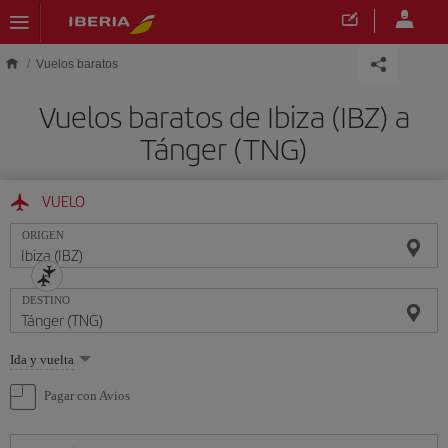
Saltar al contenido principal
Vuelos baratos
Vuelos baratos de Ibiza (IBZ) a
Tánger (TNG)
VUELO
ORIGEN
DESTINO
Seleccione
Ida y vuelta
una
opción
Pagar con Avios