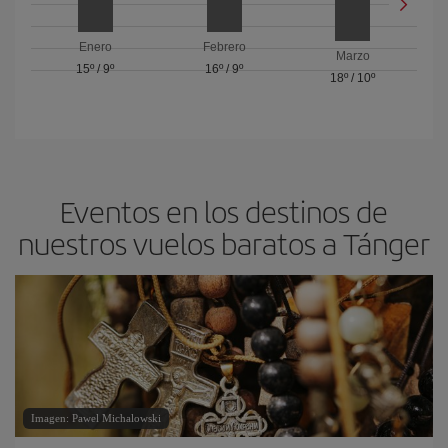
Enero
Febrero
Marzo
15º
/
9º
16º
/
9º
18º
/
10º
Eventos en los destinos de
nuestros vuelos baratos a Tánger
Imagen: Pawel Michalowski