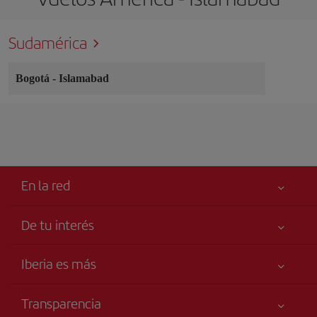
Sudamérica
Bogotá
-
Islamabad
En la red
De tu interés
Tu seguridad es lo primero
Iberia es más
Accesibilidad
Noticias y Novedades
Compromiso de servicio
Transparencia
Grupo Iberia
Publicidad