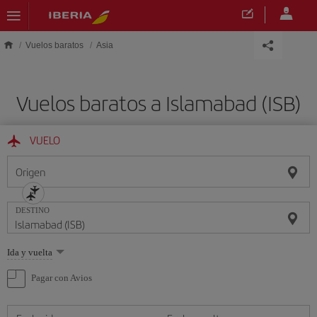
Saltar al contenido principal
Vuelos baratos
Asia
Vuelos baratos a Islamabad (ISB)
VUELO
Origen
DESTINO
Seleccione
Ida y vuelta
una
opción
Pagar con Avios