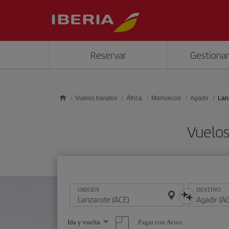
Saltar al contenido principal
Reservar
Gestionar
Vuelos baratos
África
Marruecos
Agadir
Lan
Vuelos
ORIGEN
DESTINO
Seleccione
Pagar con Avios
Ida y vuelta