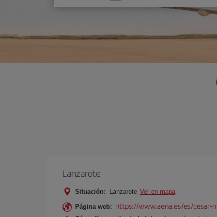
una
opción
Lanzarote
Situación:
Lanzarote
Ver en mapa
https://www.aena.es/es/cesar-m
Página web: