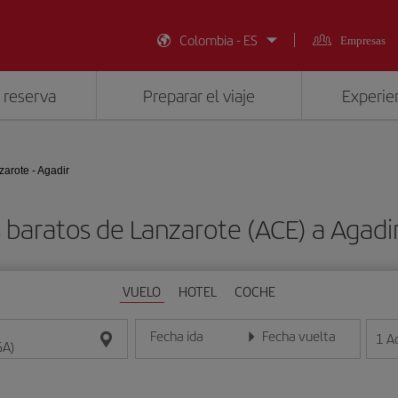
Colombia - ES
Empresas
 reserva
Preparar el viaje
Experien
zarote - Agadir
 baratos de Lanzarote (ACE) a Agadi
VUELO
HOTEL
COCHE
Fecha ida
Fecha vuelta
1
A
Introduce la fecha en formato día/mes/año
Introduce la fecha en format