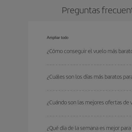
Preguntas frecuent
Ampliar todo
¿Cómo conseguir el vuelo más barat
Podrás ahorrar en tu billete de avión de Lanzarot
fechas y horarios de ida y vuelta.
¿Cuáles son los días más baratos par
Para saber qué días te saldrá más económico vol
quieres ir y en qué fechas habías pensado viajar
¿Cuándo son las mejores ofertas de 
para que puedas encontrar la mejor oferta. Ademá
más en el precio de tu billete.
Puedes conseguir los vuelos más baratos viajan
periodos de vacaciones escolares son temporada
¿Qué día de la semana es mejor para
precios encontrarás.