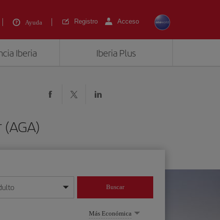
Registro
Acceso
Ayuda
cia Iberia
Iberia Plus
r (AGA)
dulto
Buscar
o día/mes/año
Más Económica