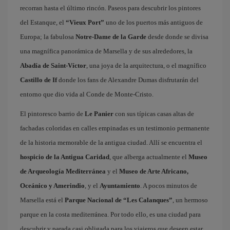
recorran hasta el último rincón. Paseos para descubrir los pintores
del Estanque, el
“Vieux Port”
uno de los puertos más antiguos de
Europa; la fabulosa
Notre-Dame de la Garde
desde donde se divisa
una magnífica panorámica de Marsella y de sus alrededores, la
Abadía de Saint-Víctor
, una joya de la arquitectura, o el magnífico
Castillo de If
donde los fans de Alexandre Dumas disfrutarán del
entorno que dio vida al Conde de Monte-Cristo.
El pintoresco barrio de
Le Panier
con sus típicas casas altas de
fachadas coloridas en calles empinadas es un testimonio permanente
de la historia memorable de la antigua ciudad. Allí se encuentra el
hospicio de la Antigua Caridad
, que alberga actualmente el
Museo
de Arqueología Mediterránea
y el
Museo de Arte Africano,
Oceánico y Amerindio
, y el
Ayuntamiento
. A pocos minutos de
Marsella está el
Parque Nacional de “Les Calanques”
, un hermoso
parque en la costa mediterránea. Por todo ello, es una ciudad para
descubrir y parada casi obligada para los viajeros que deseen estar