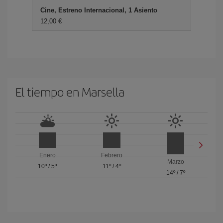
Cine, Estreno Internacional, 1 Asiento
12,00 €
El tiempo en Marsella
Enero
Febrero
Marzo
10º
/
5º
11º
/
4º
14º
/
7º