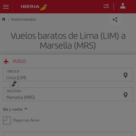
Saltar al contenido principal
Vuelos baratos
Vuelos baratos de Lima (LIM) a
Marsella (MRS)
VUELO
ORIGEN
DESTINO
Seleccione
Ida y vuelta
una
opción
Pagar con Avios