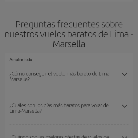
Preguntas frecuentes sobre
nuestros vuelos baratos de Lima -
Marsella
Ampliar todo
¿Cómo conseguir el vuelo más barato de Lima-
Marsella?
Podrás ahorrar en tu billete de avión de Lima-Marsella-dest y
conseguir el vuelo más barato si evitas temporadas altas,
¿Cuáles son los días más baratos para volar de
Lima-Marsella?
compras con antelación y puedes ser flexible con las fechas y
horarios de ida y vuelta.
Para saber qué días te saldrá más económico volar, solo tienes
que empezar una consulta en nuestro
buscador de vuelos
¿Cuándo son las mejores ofertas de vuelos de