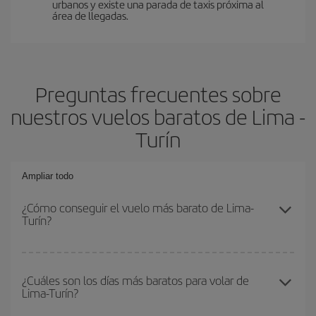
urbanos y existe una parada de taxis próxima al
área de llegadas.
Preguntas frecuentes sobre
nuestros vuelos baratos de Lima -
Turín
Ampliar todo
¿Cómo conseguir el vuelo más barato de Lima-
Turín?
Podrás ahorrar en tu billete de avión de Lima-Turín-dest y
conseguir el vuelo más barato si evitas temporadas altas,
¿Cuáles son los días más baratos para volar de
Lima-Turín?
compras con antelación y puedes ser flexible con las fechas y
horarios de ida y vuelta.