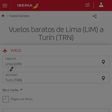
Saltar al contenido principal
Vuelos baratos
Vuelos baratos de Lima (LIM) a
Turín (TRN)
VUELO
ORIGEN
DESTINO
Seleccione
Ida y vuelta
una
opción
Pagar con Avios