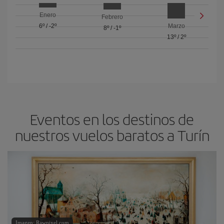
Enero
Febrero
6º
/
-2º
Marzo
8º
/
-1º
13º
/
2º
Eventos en los destinos de
nuestros vuelos baratos a Turín
Imagen: Rawpixel.com