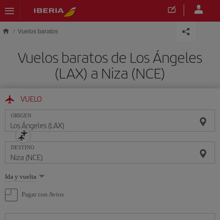
Saltar al contenido principal
Vuelos baratos
Vuelos baratos de Los Ángeles
(LAX) a Niza (NCE)
VUELO
ORIGEN
DESTINO
Seleccione
Ida y vuelta
una
opción
Pagar con Avios