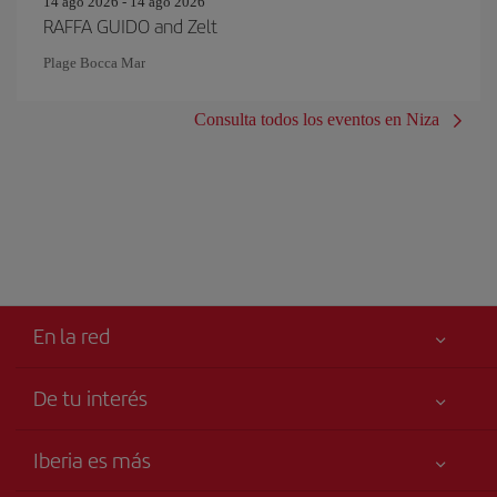
14 ago 2026 - 14 ago 2026
RAFFA GUIDO and Zelt
Plage Bocca Mar
Consulta todos los eventos en Niza
En la red
De tu interés
Tu seguridad es lo primero
Iberia es más
Accesibilidad