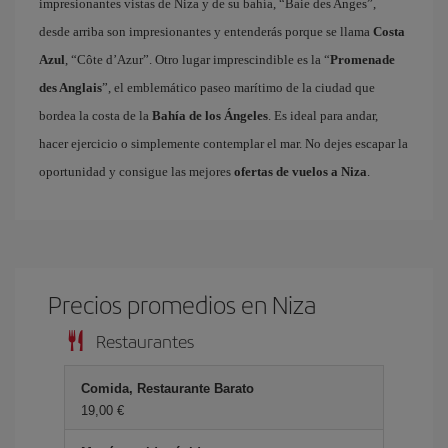
impresionantes vistas de Niza y de su bahía, “Baie des Anges”,
desde arriba son impresionantes y entenderás porque se llama
Costa
Azul
, “Côte d’Azur”. Otro lugar imprescindible es la “
Promenade
des Anglais
”, el emblemático paseo marítimo de la ciudad que
bordea la costa de la
Bahía de los Ángeles
. Es ideal para andar,
hacer ejercicio o simplemente contemplar el mar. No dejes escapar la
oportunidad y consigue las mejores
ofertas de vuelos a Niza
.
Precios promedios en Niza
Restaurantes
Comida, Restaurante Barato
19,00 €