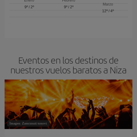
Enero
Febrero
Marzo
9º
/
2º
9º
/
2º
12º
/
4º
Eventos en los destinos de
nuestros vuelos baratos a Niza
Imagen: Zamrznuti tonovi