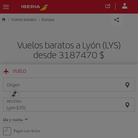
Saltar al contenido principal
Vuelos baratos
Europa
Vuelos baratos a Lyón (LYS)
desde 3187470 $
VUELO
Origen
DESTINO
Seleccione
Ida y vuelta
una
opción
Pagar con Avios