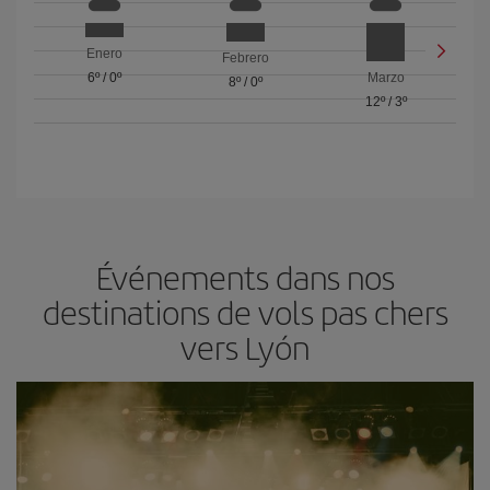
Enero
Febrero
6º
/
0º
Marzo
8º
/
0º
12º
/
3º
Événements dans nos
destinations de vols pas chers
vers Lyón