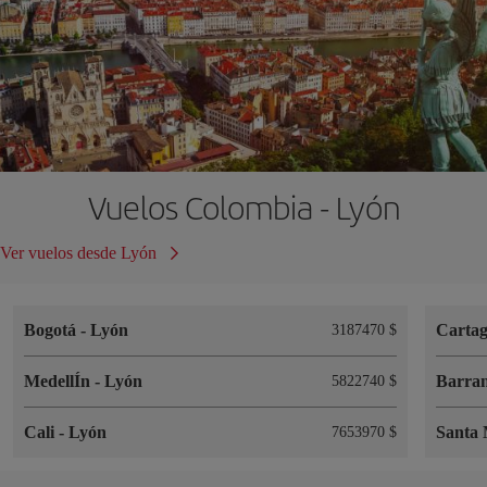
Vuelos Colombia - Lyón
Ver vuelos desde Lyón
Bogotá
-
Lyón
Cartag
3187470 $
MedellÍn
-
Lyón
Barran
5822740 $
Cali
-
Lyón
Santa
7653970 $