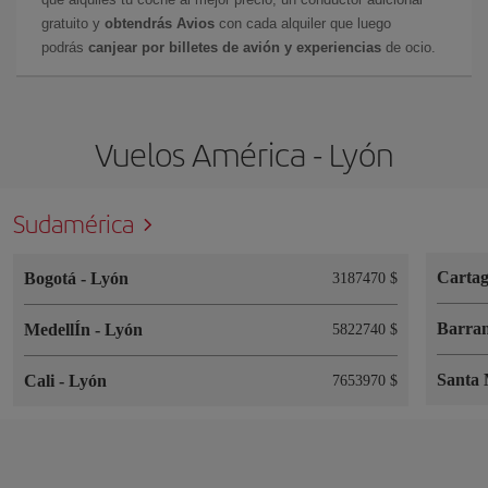
gratuito y
obtendrás Avios
con cada alquiler que luego
podrás
canjear por billetes de avión y experiencias
de ocio.
Vuelos América - Lyón
Sudamérica
Cartag
Bogotá
-
Lyón
3187470 $
Barran
MedellÍn
-
Lyón
5822740 $
Santa
Cali
-
Lyón
7653970 $