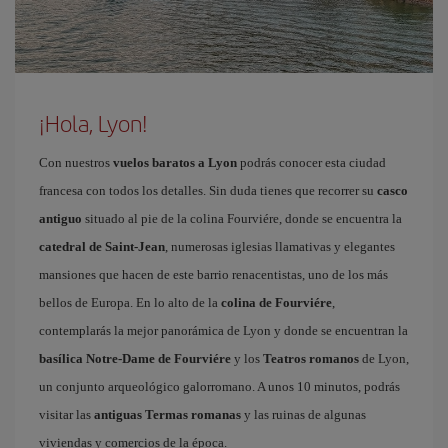
¡Hola, Lyon!
Con nuestros
vuelos baratos a Lyon
podrás conocer esta ciudad
francesa con todos los detalles. Sin duda tienes que recorrer su
casco
antiguo
situado al pie de la colina Fourviére, donde se encuentra la
catedral de Saint-Jean
, numerosas iglesias llamativas y elegantes
mansiones que hacen de este barrio renacentistas, uno de los más
bellos de Europa. En lo alto de la
colina de Fourviére
,
contemplarás la mejor panorámica de Lyon y donde se encuentran la
basílica Notre-Dame de Fourviére
y los
Teatros romanos
de Lyon,
un conjunto arqueológico galorromano. A unos 10 minutos, podrás
visitar las
antiguas Termas romanas
y las ruinas de algunas
viviendas y comercios de la época.