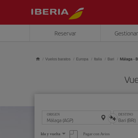
Saltar al contenido principal
Reservar
Gestionar
Vuelos baratos
Europa
Italia
Bari
Málaga - B
Vue
ORIGEN
DESTINO
Seleccione
Pagar con Avios
Ida y vuelta