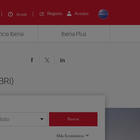
Registro
Acceso
Ayuda
cia Iberia
Iberia Plus
BRI)
dulto
Buscar
o día/mes/año
Más Económica