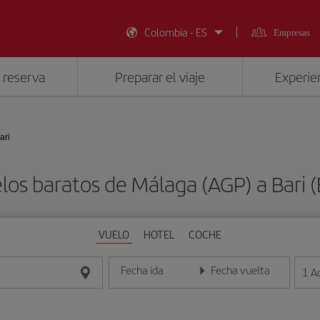
Colombia - ES
Empresas
 reserva
Preparar el viaje
Experien
ari
los baratos de Málaga (AGP) a Bari (
VUELO
HOTEL
COCHE
Fecha ida
Fecha vuelta
1
A
Introduce la fecha en formato día/mes/año
Introduce la fecha en format