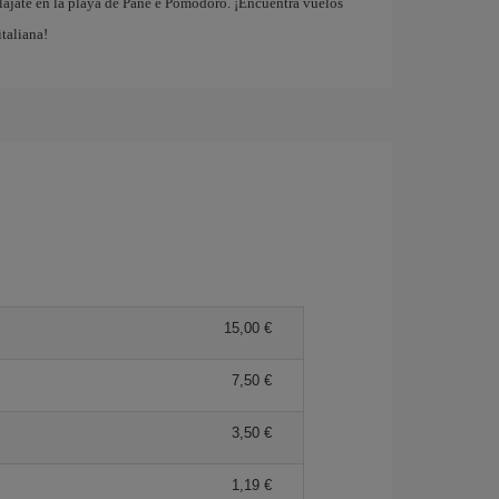
elájate en la playa de Pane e Pomodoro. ¡Encuentra vuelos
italiana!
15,00 €
7,50 €
3,50 €
1,19 €