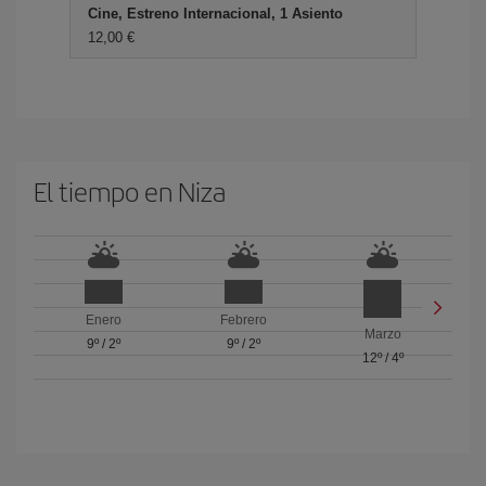
Cine, Estreno Internacional, 1 Asiento
12,00 €
El tiempo en Niza
Enero
Febrero
Marzo
9º
/
2º
9º
/
2º
12º
/
4º