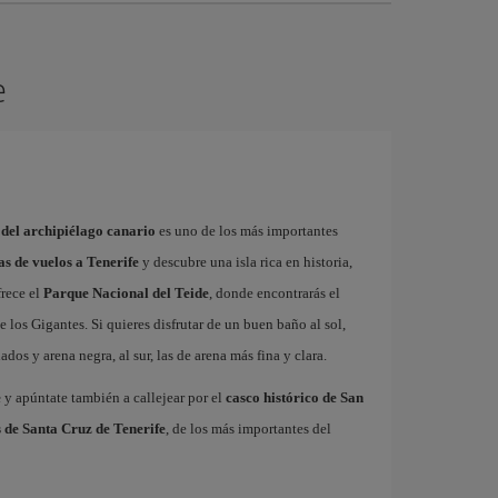
e
 del archipiélago canario
es uno de los más importantes
as de vuelos a Tenerife
y descubre una isla rica en historia,
frece el
Parque Nacional del Teide
, donde encontrarás el
 los Gigantes. Si quieres disfrutar de un buen baño al sol,
dos y arena negra, al sur, las de arena más fina y clara.
e
y apúntate también a callejear por el
casco histórico de San
 de Santa Cruz de Tenerife
, de los más importantes del