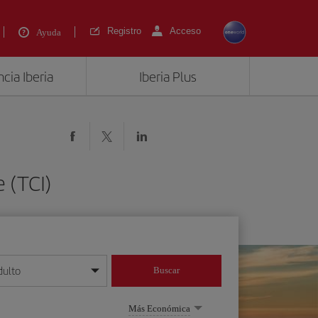
Registro
Acceso
Ayuda
cia Iberia
Iberia Plus
 (TCI)
dulto
Buscar
o día/mes/año
Más Económica