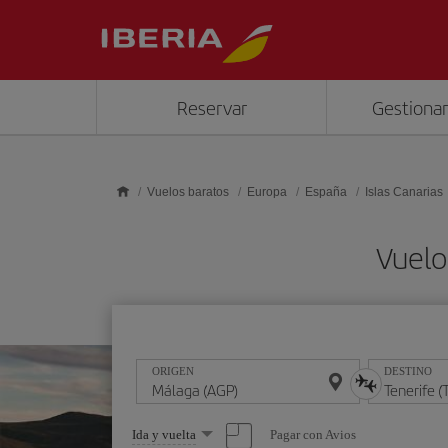
Saltar al contenido principal
Reservar
Gestionar
Vuelos baratos
Europa
España
Islas Canarias
Vuelo
ORIGEN
DESTINO
Seleccione
Pagar con Avios
Ida y vuelta