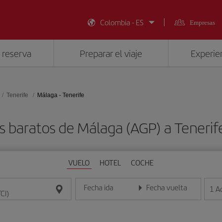
Colombia - ES
Empresas
 reserva
Preparar el viaje
Experien
Tenerife
Málaga - Tenerife
s baratos de Málaga (AGP) a Tenerife
VUELO
HOTEL
COCHE
Fecha ida
Fecha vuelta
1
A
Introduce la fecha en formato día/mes/año
Introduce la fecha en format