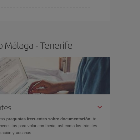
ser flexible.
Lo normal es que
cuanto antes
 poco abiertos, podrás
elegir el precio más
o Málaga - Tenerife
ntes
tras
preguntas frecuentes sobre documentación
: te
cesitas para volar con Iberia, así como los trámites
gración y aduanas.