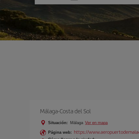
una
opción
Málaga-Costa del Sol
Situación:
Málaga
Ver en mapa
https://www.aeropuertodemalag
Página web: