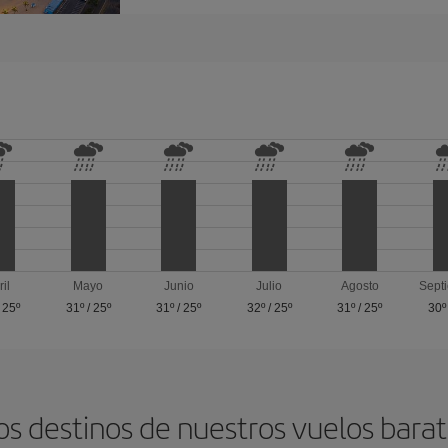
ril
Mayo
Junio
Julio
Agosto
Sept
/
25º
31º
/
25º
31º
/
25º
32º
/
25º
31º
/
25º
30º
os destinos de nuestros vuelos barat