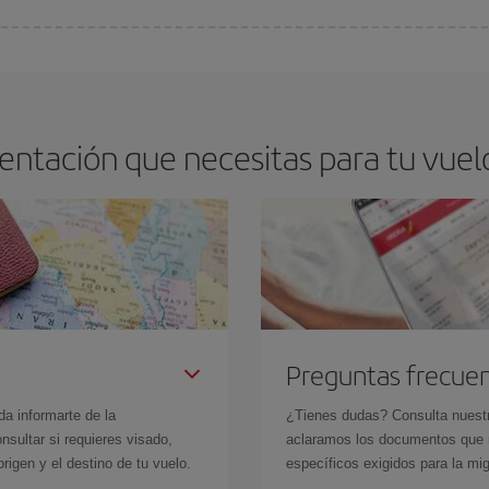
os baratos. Las claves para encontrar los mejores precios son
anticiparte y 
drán. Además, si buscas los vuelos con las fechas y los horarios del viaje un
ntación que necesitas para tu vuel
Preguntas frecue
da informarte de la
¿Tienes dudas? Consulta nues
sultar si requieres visado,
aclaramos los documentos que ne
rigen y el destino de tu vuelo.
específicos exigidos para la mi