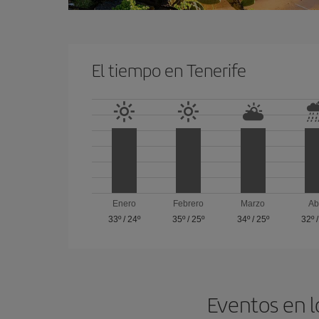
El tiempo en Tenerife
Enero
Febrero
Marzo
Ab
33º
/
24º
35º
/
25º
34º
/
25º
32º
Eventos en l