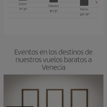
Enero
Febrero
7º
/
2º
Marzo
9º
/
2º
13º
/
5º
Eventos en los destinos de
nuestros vuelos baratos a
Venecia