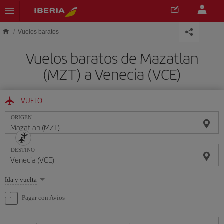
Saltar al contenido principal
Vuelos baratos
Vuelos baratos de Mazatlan
(MZT) a Venecia (VCE)
VUELO
ORIGEN
DESTINO
Seleccione
Ida y vuelta
una
opción
Pagar con Avios