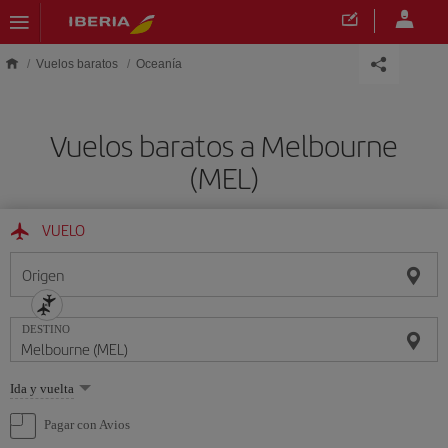
Saltar al contenido principal
Vuelos baratos
Oceanía
Vuelos baratos a Melbourne
(MEL)
VUELO
Origen
DESTINO
Seleccione
Ida y vuelta
una
opción
Pagar con Avios