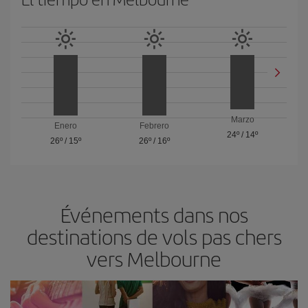
Marzo
Enero
Febrero
24º
/
14º
26º
/
15º
26º
/
16º
Événements dans nos
destinations de vols pas chers
vers Melbourne