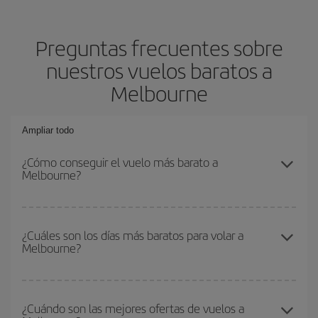
Preguntas frecuentes sobre
nuestros vuelos baratos a
Melbourne
Ampliar todo
¿Cómo conseguir el vuelo más barato a
Melbourne?
Podrás ahorrar en tu billete de avión y conseguir el vuelo más
barato si evitas temporadas altas, compras con antelación y
¿Cuáles son los días más baratos para volar a
Melbourne?
puedes ser flexible con las fechas y horarios de ida y vuelta.
Además, si no tienes decidido un destino concreto para tu viaje,
mira nuestras ofertas y déjate inspirar: seguro que encuentras el
Para saber qué días te saldrá más económico volar, solo tienes
vuelo más barato.
que empezar una consulta en nuestro
buscador de vuelos
¿Cuándo son las mejores ofertas de vuelos a