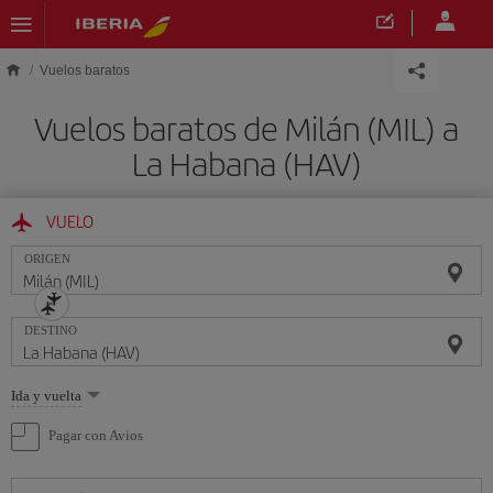
Saltar al contenido principal
Vuelos baratos
Vuelos baratos de Milán (MIL) a
La Habana (HAV)
VUELO
ORIGEN
DESTINO
Seleccione
Ida y vuelta
una
opción
Pagar con Avios