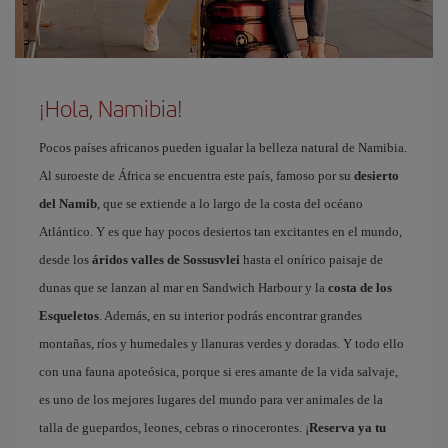
¡Hola, Namibia!
Pocos países africanos pueden igualar la belleza natural de Namibia.
Al suroeste de África se encuentra este país, famoso por su
desierto
del Namib
, que se extiende a lo largo de la costa del océano
Atlántico. Y es que hay pocos desiertos tan excitantes en el mundo,
desde los
áridos valles de Sossusvlei
hasta el onírico paisaje de
dunas que se lanzan al mar en Sandwich Harbour y la
costa de los
Esqueletos
. Además, en su interior podrás encontrar grandes
montañas, ríos y humedales y llanuras verdes y doradas. Y todo ello
con una fauna apoteósica, porque si eres amante de la vida salvaje,
es uno de los mejores lugares del mundo para ver animales de la
talla de guepardos, leones, cebras o rinocerontes. ¡
Reserva ya tu