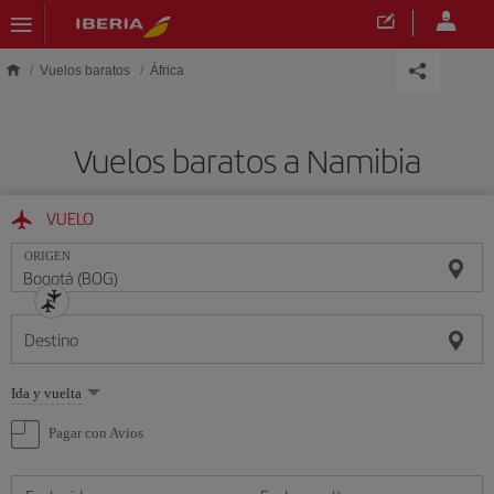
Saltar al contenido principal
Vuelos baratos
África
Vuelos baratos a Namibia
VUELO
ORIGEN
Destino
Seleccione
Ida y vuelta
una
opción
Pagar con Avios