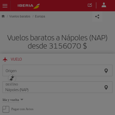
Saltar al contenido principal
Vuelos baratos
Europa
Vuelos baratos a Nápoles (NAP)
desde 3156070 $
VUELO
Origen
DESTINO
Seleccione
Ida y vuelta
una
opción
Pagar con Avios