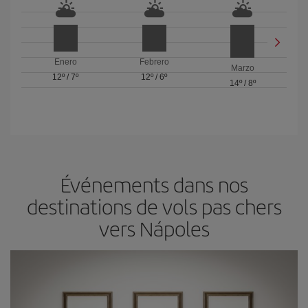
Enero
Febrero
Marzo
12º
/
7º
12º
/
6º
14º
/
8º
Événements dans nos
destinations de vols pas chers
vers Nápoles