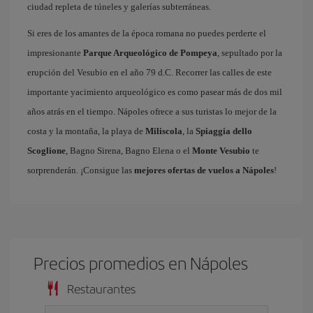
ciudad repleta de túneles y galerías subterráneas.
Si eres de los amantes de la época romana no puedes perderte el
impresionante
Parque Arqueológico de Pompeya
, sepultado por la
erupción del Vesubio en el año 79 d.C. Recorrer las calles de este
importante yacimiento arqueológico es como pasear más de dos mil
años atrás en el tiempo. Nápoles ofrece a sus turistas lo mejor de la
costa y la montaña, la playa de
Miliscola
, la
Spiaggia dello
Scoglione
, Bagno Sirena, Bagno Elena o el
Monte Vesubio
te
sorprenderán. ¡Consigue las
mejores ofertas de vuelos a Nápoles
!
Precios promedios en Nápoles
Restaurantes