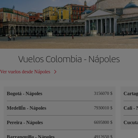
Vuelos Colombia - Nápoles
Ver vuelos desde Nápoles
Bogotá
-
Nápoles
Cartag
3156070 $
MedellÍn
-
Nápoles
Cali
-
7930010 $
Pereira
-
Nápoles
Cucut
6695800 $
Barranquilla
-
Nápoles
4912650 $