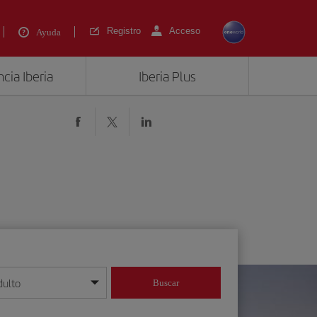
Registro
Acceso
Ayuda
cia Iberia
Iberia Plus
dulto
Buscar
o día/mes/año