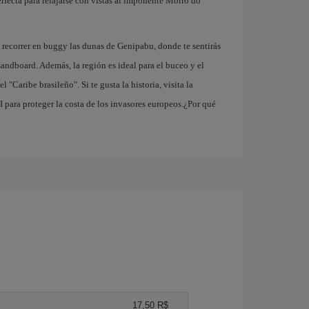
erfecta para relajarse con vistas al imponente Morro do
 recorrer en buggy las dunas de Genipabu, donde te sentirás
sandboard. Además, la región es ideal para el buceo y el
Caribe brasileño". Si te gusta la historia, visita la
 para proteger la costa de los invasores europeos.¿Por qué
17,50 R$