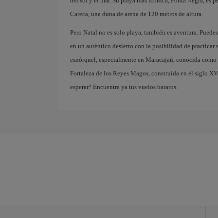
del sol y el mar. Su playa más icónica, Ponta Negra, es p
Careca, una duna de arena de 120 metros de altura.
Pero Natal no es solo playa, también es aventura. Puedes
en un auténtico desierto con la posibilidad de practicar 
esnórquel, especialmente en Maracajaú, conocida como el "
Fortaleza de los Reyes Magos, construida en el siglo XVI
esperar? Encuentra ya tus vuelos baratos.