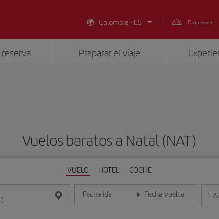
Colombia - ES
Empresas
 reserva
Preparar el viaje
Experien
Vuelos baratos a Natal (NAT)
VUELO
HOTEL
COCHE
Fecha ida
Fecha vuelta
1
A
Introduce la fecha en formato día/mes/año
Introduce la fecha en format