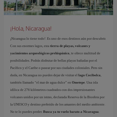
¡Hola, Nicaragua!
¡Nicaragua lo tiene todo!. Es uno de esos destinos aún por descubrir.
Con sus enormes lagos, esta
tierra de playas, volcanes y
yacimientos arqueológicos prehispánico
, te ofrece multitud de
posibilidades. Podrás disfrutar de bellas playas bañadas por el
Pacífico y el Caribe o pasear por sus ciudades coloniales. Pero sin
duda, en Nicaragua no puedes dejar de visitar el
lago Cocibolca
,
también llamado “el mar de agua dulce” en
Ometepe
. Una isla
idílica de 276 kilómetros cuadrados con dos impresionantes
volcanes unidos por un istmo, declarada Reserva de la Biosfera por
la UNESCO y destino preferido de los amantes del medio ambiente.
No te lo puedes perder.
Busca ya tu vuelo barato a Nicaragua
.