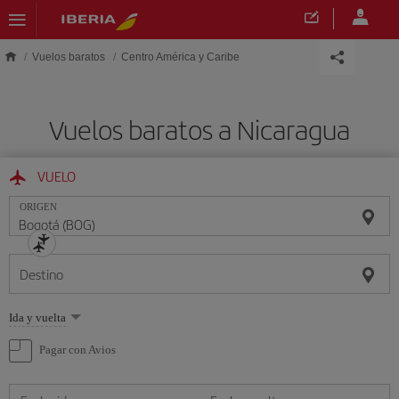
Saltar al contenido principal
Vuelos baratos
Centro América y Caribe
Vuelos baratos a Nicaragua
VUELO
ORIGEN
Destino
Seleccione
Ida y vuelta
una
opción
Pagar con Avios