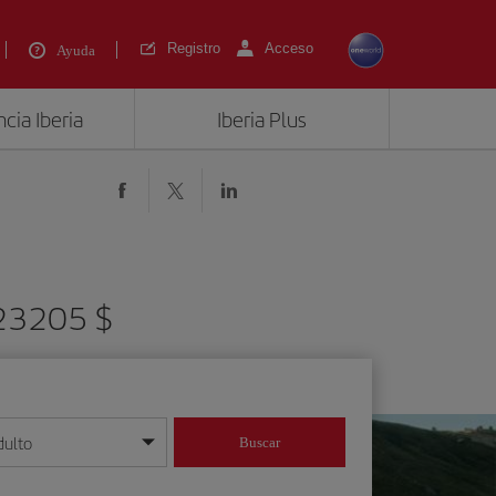
Registro
Acceso
Ayuda
cia Iberia
Iberia Plus
223205 $
dulto
Buscar
o día/mes/año