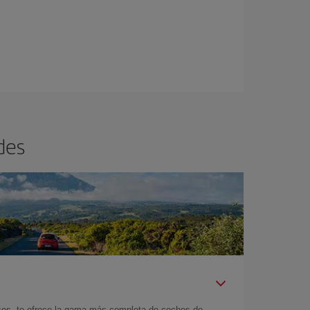
des
íses, te ofrece la gama más completa de coches de