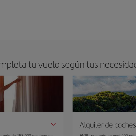
mpleta tu vuelo según tus necesida
Alquiler de coches
en más de 158.000 destinos en
AVIS
, presente en casi 200 pa