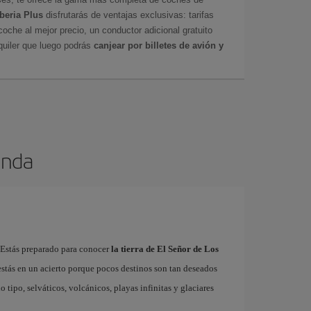
Iberia Plus
disfrutarás de ventajas exclusivas: tarifas
coche al mejor precio, un conductor adicional gratuito
uiler que luego podrás
canjear por billetes de avión y
anda
¿Estás preparado para conocer
la tierra de El Señor de Los
, estás en un acierto porque pocos destinos son tan deseados
ipo, selváticos, volcánicos, playas infinitas y glaciares