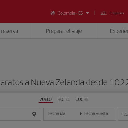
Colombia - ES
Empresas
 reserva
Preparar el viaje
Experien
baratos a Nueva Zelanda desde 10
VUELO
HOTEL
COCHE
Fecha ida
Fecha vuelta
1
A
Introduce la fecha en formato día/mes/año
Introduce la fecha en format