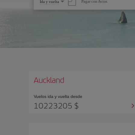
Seleccione
Pagar con Avios
Ida y vuelta
una
opción
Auckland
Vuelos ida y vuelta desde
10223205 $