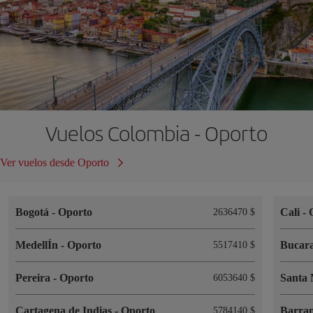
Vuelos Colombia - Oporto
Ver vuelos desde Oporto
Bogotá
-
Oporto
Cali
-
2636470 $
MedellÍn
-
Oporto
Bucar
5517410 $
Pereira
-
Oporto
Santa
6053640 $
Cartagena de Indias
-
Oporto
Barran
5784140 $