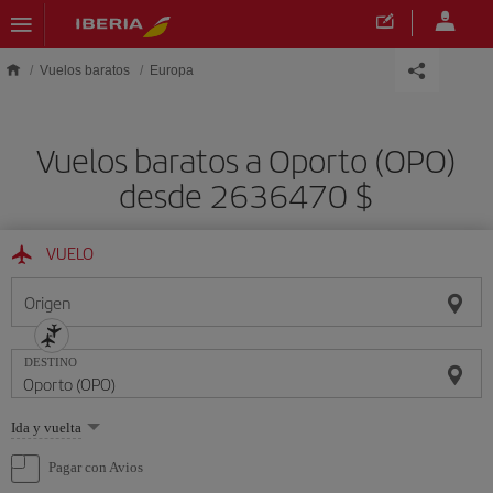
Saltar al contenido principal
Vuelos baratos
Europa
Vuelos baratos a Oporto (OPO)
desde 2636470 $
VUELO
Origen
DESTINO
Seleccione
Ida y vuelta
una
opción
Pagar con Avios