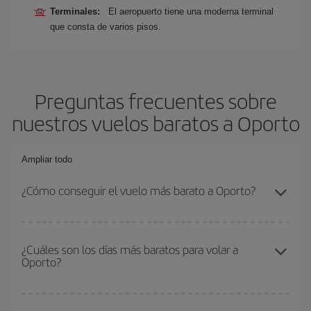
Terminales:
El aeropuerto tiene una moderna terminal
que consta de varios pisos.
Preguntas frecuentes sobre
nuestros vuelos baratos a Oporto
Ampliar todo
¿Cómo conseguir el vuelo más barato a Oporto?
Podrás ahorrar en tu billete de avión y conseguir el vuelo más
barato si evitas temporadas altas, compras con antelación y
¿Cuáles son los días más baratos para volar a
Oporto?
puedes ser flexible con las fechas y horarios de ida y vuelta.
Además, si no tienes decidido un destino concreto para tu viaje,
mira nuestras ofertas y déjate inspirar: seguro que encuentras el
Para saber qué días te saldrá más económico volar, solo tienes
vuelo más barato.