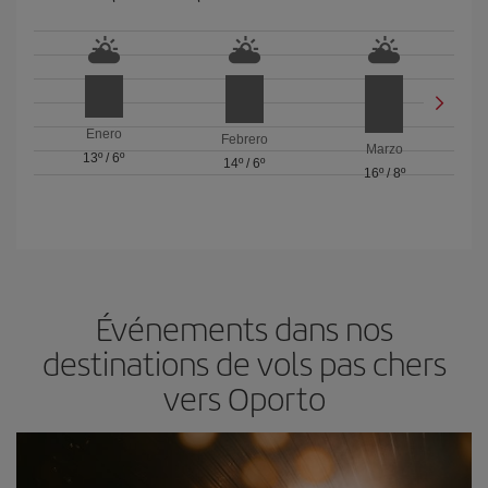
Enero
Febrero
Marzo
13º
/
6º
14º
/
6º
16º
/
8º
Événements dans nos
destinations de vols pas chers
vers Oporto